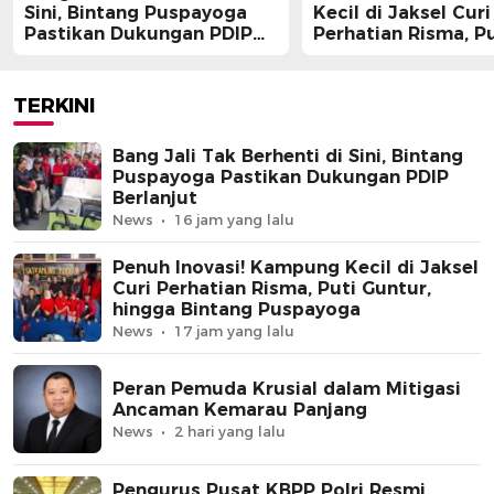
Sini, Bintang Puspayoga
Kecil di Jaksel Curi
Pastikan Dukungan PDIP
Perhatian Risma, Pu
Berlanjut
Guntur, hingga Bin
Puspayoga
TERKINI
Bang Jali Tak Berhenti di Sini, Bintang
Puspayoga Pastikan Dukungan PDIP
Berlanjut
News
16 jam yang lalu
Penuh Inovasi! Kampung Kecil di Jaksel
Curi Perhatian Risma, Puti Guntur,
hingga Bintang Puspayoga
News
17 jam yang lalu
Peran Pemuda Krusial dalam Mitigasi
Ancaman Kemarau Panjang
News
2 hari yang lalu
Pengurus Pusat KBPP Polri Resmi