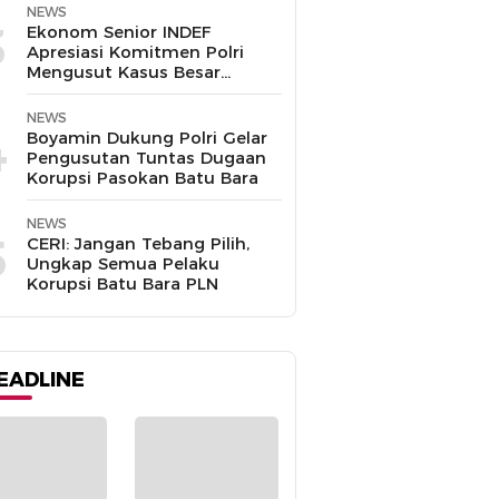
Disalahgunakan
NEWS
3
Ekonom Senior INDEF
Apresiasi Komitmen Polri
Mengusut Kasus Besar
hingga Tuntas
NEWS
4
Boyamin Dukung Polri Gelar
Pengusutan Tuntas Dugaan
Korupsi Pasokan Batu Bara
NEWS
5
CERI: Jangan Tebang Pilih,
Ungkap Semua Pelaku
Korupsi Batu Bara PLN
EADLINE