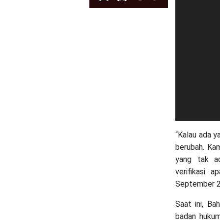
“Kalau ada y
berubah. Kam
yang tak ad
verifikasi a
September 2
Saat ini, Ba
badan hukum