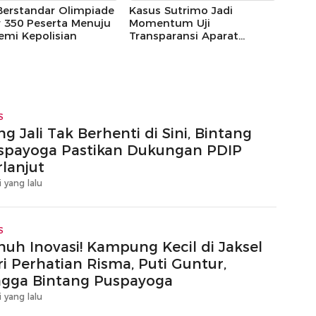
Berstandar Olimpiade
Kasus Sutrimo Jadi
 350 Peserta Menuju
Momentum Uji
emi Kepolisian
Transparansi Aparat
Penegak Hukum
S
g Jali Tak Berhenti di Sini, Bintang
spayoga Pastikan Dukungan PDIP
rlanjut
i yang lalu
S
nuh Inovasi! Kampung Kecil di Jaksel
ri Perhatian Risma, Puti Guntur,
ngga Bintang Puspayoga
i yang lalu