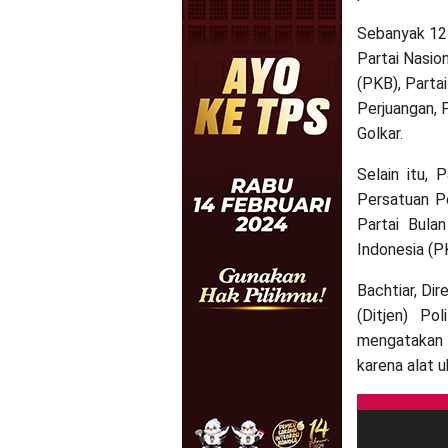
Sebanyak 12 
Partai Nasio
(PKB), Parta
Perjuangan, P
Golkar.
Selain itu, 
Persatuan Pe
Partai Bula
Indonesia (P
Bachtiar, Dir
(Ditjen) Po
mengatakan 
karena alat 