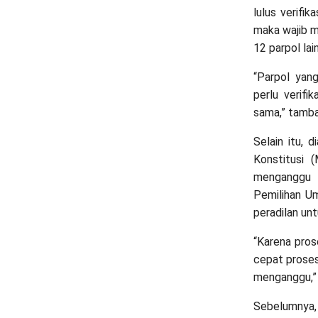
lulus verifi
maka wajib me
12 parpol lai
“Parpol yang
perlu verifi
sama,” tamba
Selain itu, 
Konstitusi 
menganggu 
Pemilihan U
peradilan unt
“Karena prose
cepat proses
menganggu,” u
Sebelumnya,