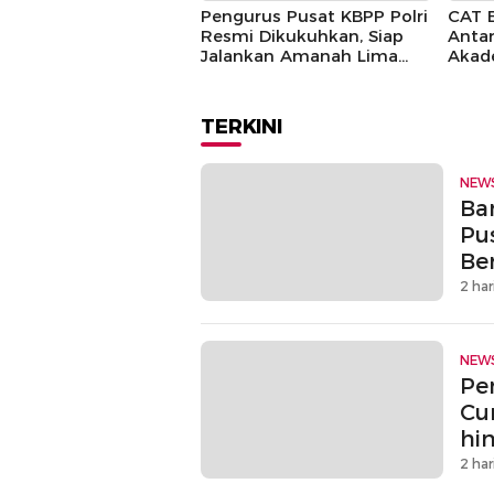
Pengurus Pusat KBPP Polri
CAT 
Resmi Dikukuhkan, Siap
Antar
Jalankan Amanah Lima
Akad
Tahun
TERKINI
NEW
Ban
Pu
Be
2 har
NEW
Pe
Cu
hi
2 har