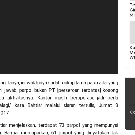
Te
Gi
Mi
Ke
Ka
MA
OT
Be
In
ang tanya, ini waktunya sudah cukup lama pasti ada yang
i jawab, parpol bukan PT [perseroan terbatas] kosong
a aktivitasnya. Kantor masih beroperasi, jadi perlu
palagi,” kata Bahtiar melalui siaran tertulis, Jumat 8
Co
017.
htiar menjelaskan, terdapat 73 parpol yang mempunyai
. Bahtiar memaparkan, 61 parpol yang dinyatakan tak