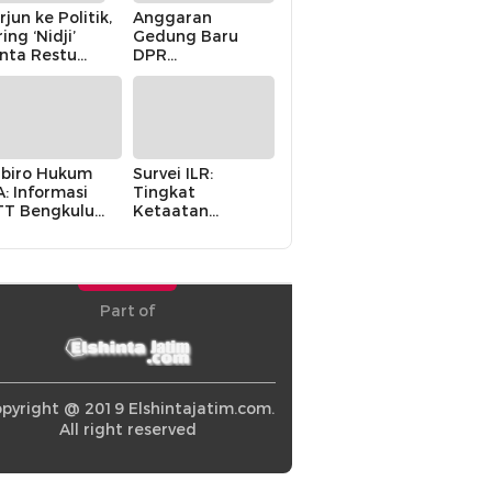
rjun ke Politik,
Anggaran
ring ‘Nidji’
Gedung Baru
nta Restu
DPR
luarga
Dikhawatirkan
Cair karena
“Politik Balas
Budi” Pemerintah
biro Hukum
Survei ILR:
: Informasi
Tingkat
T Bengkulu
Ketaatan
rasal dari
Pemerintah
ternal MA
Terhadap Hukum
Meningkat
Part of
pyright @ 2019 Elshintajatim.com.
All right reserved