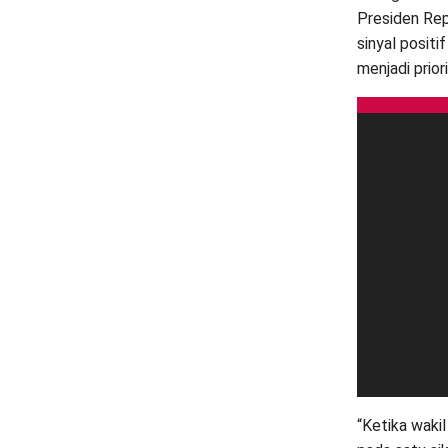
Presiden Repu
sinyal posit
menjadi prior
“Ketika wakil