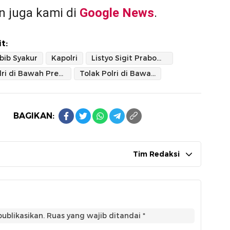
 juga kami di
Google News
.
t:
bib Syakur
Kapolri
Listyo Sigit Prabowo
Polri di Bawah Presiden
Tolak Polri di Bawah Kementerian
BAGIKAN:
Tim Redaksi
ublikasikan.
Ruas yang wajib ditandai
*