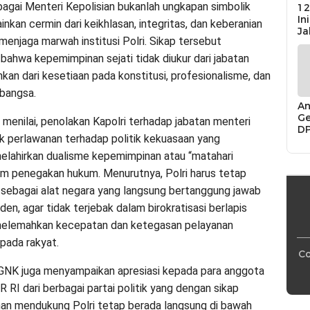
agai Menteri Kepolisian bukanlah ungkapan simbolik
12
In
nkan cermin dari keikhlasan, integritas, dan keberanian
Ja
menjaga marwah institusi Polri. Sikap tersebut
ahwa kepemimpinan sejati tidak diukur dari jabatan
inkan dari kesetiaan pada konstitusi, profesionalisme, dan
bangsa.
An
Ge
 menilai, penolakan Kapolri terhadap jabatan menteri
D
k perlawanan terhadap politik kekuasaan yang
Di
Ca
elahirkan dualisme kepemimpinan atau “matahari
“P
m penegakan hukum. Menurutnya, Polri harus tetap
Bu
k sebagai alat negara yang langsung bertanggung jawab
en, agar tidak terjebak dalam birokratisasi berlapis
 melemahkan kecepatan dan ketegasan pelayanan
pada rakyat.
Co
, GNK juga menyampaikan apresiasi kepada para anggota
R RI dari berbagai partai politik yang dengan sikap
n mendukung Polri tetap berada langsung di bawah