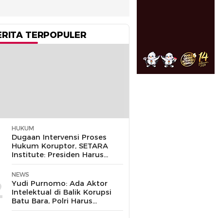
ERITA TERPOPULER
HUKUM
1
Dugaan Intervensi Proses
Hukum Koruptor, SETARA
Institute: Presiden Harus
Pastikan TNI Tak
Disalahgunakan
NEWS
2
Yudi Purnomo: Ada Aktor
Intelektual di Balik Korupsi
Batu Bara, Polri Harus
Bongkar