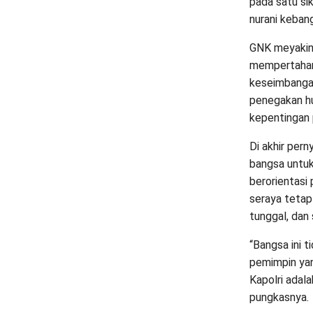
pada satu si
nurani keban
GNK meyakini
mempertahan
keseimbanga
penegakan hu
kepentingan p
Di akhir per
bangsa untuk
berorientasi 
seraya tetap 
tunggal, dan 
“Bangsa ini t
pemimpin yan
Kapolri adala
pungkasnya.