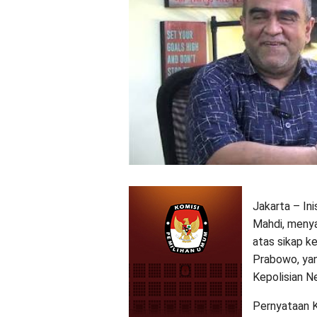
Jakarta – In
Mahdi, menya
atas sikap k
Prabowo, ya
Kepolisian N
Pernyataan K