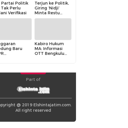
 Partai Politik
Terjun ke Politik,
i Tak Perlu
Giring ‘Nidji’
lani Verifikasi
Minta Restu
Keluarga
ggaran
Kabiro Hukum
dung Baru
MA: Informasi
PR
OTT Bengkulu
khawatirkan
Berasal dari
ir karena
Internal MA
olitik Balas
di” Pemerintah
Part of
pyright @ 2019 Elshintajatim.com.
All right reserved