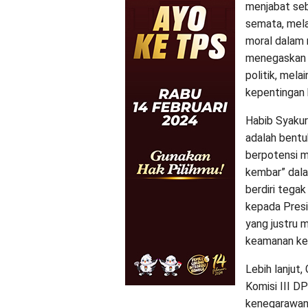
menjabat seb
semata, melai
moral dalam 
menegaskan b
politik, mela
kepentingan 
Habib Syakur
adalah bentu
berpotensi m
kembar” dala
berdiri tega
kepada Presid
yang justru
keamanan ke
Lebih lanjut
Komisi III DP
kenegarawana