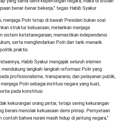
kap yang sama demi kepentingan negara, maka di situlah
gsaan benar-benar bekerja,” tegas Habib Syakur.
, menjaga Polri tetap di bawah Presiden bukan soal
kan struktur kekuasaan, melainkan menjaga
n sistem ketatanegaraan, memastikan independensi
kum, serta menghindarkan Polri dari tarik-menarik
olitik praktis.
nyataannya, Habib Syakur mengajak seluruh elemen
 mendukung langkah-langkah reformasi Polri yang
pada profesionalisme, transparansi, dan pelayanan publik,
menjaga Polri sebagai institusi negara yang kuat,
setia pada konstitusi.
idak kekurangan orang pintar, tetapi sering kekurangan
g berani menolak kekuasaan demi prinsip. Pernyataan
h contoh bahwa nurani masih hidup di jantung negara,”