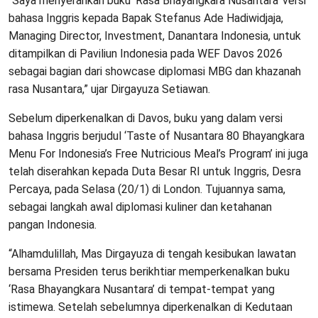
“Saya menyerahkan buku ‘Rasa Bhayangkara Nusantara’ versi
bahasa Inggris kepada Bapak Stefanus Ade Hadiwidjaja,
Managing Director, Investment, Danantara Indonesia, untuk
ditampilkan di Paviliun Indonesia pada WEF Davos 2026
sebagai bagian dari showcase diplomasi MBG dan khazanah
rasa Nusantara,” ujar Dirgayuza Setiawan.
Sebelum diperkenalkan di Davos, buku yang dalam versi
bahasa Inggris berjudul ‘Taste of Nusantara 80 Bhayangkara
Menu For Indonesia’s Free Nutricious Meal’s Program’ ini juga
telah diserahkan kepada Duta Besar RI untuk Inggris, Desra
Percaya, pada Selasa (20/1) di London. Tujuannya sama,
sebagai langkah awal diplomasi kuliner dan ketahanan
pangan Indonesia.
“Alhamdulillah, Mas Dirgayuza di tengah kesibukan lawatan
bersama Presiden terus berikhtiar memperkenalkan buku
‘Rasa Bhayangkara Nusantara’ di tempat-tempat yang
istimewa. Setelah sebelumnya diperkenalkan di Kedutaan