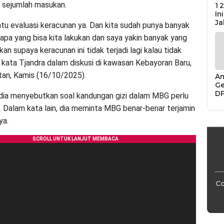
 sejumlah masukan.
12
In
Ja
tu evaluasi keracunan ya. Dan kita sudah punya banyak
apa yang bisa kita lakukan dan saya yakin banyak yang
ukan supaya keracunan ini tidak terjadi lagi kalau tidak
,” kata Tjandra dalam diskusi di kawasan Kebayoran Baru,
tan, Kamis (16/10/2025).
An
Ge
D
 dia menyebutkan soal kandungan gizi dalam MBG perlu
Di
g. Dalam kata lain, dia meminta MBG benar-benar terjamin
Ca
“P
ya.
Bu
Co