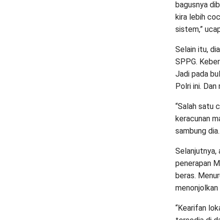
bagusnya dib
kira lebih c
sistem,” uca
Selain itu, d
SPPG. Kebersi
Jadi pada bu
Polri ini. Dan
“Salah satu 
keracunan mak
sambung dia.
Selanjutnya, 
penerapan MB
beras. Menur
menonjolkan 
“Kearifan lok