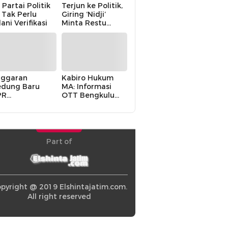
 Partai Politik
Terjun ke Politik,
i Tak Perlu
Giring ‘Nidji’
lani Verifikasi
Minta Restu
Keluarga
ggaran
Kabiro Hukum
dung Baru
MA: Informasi
PR
OTT Bengkulu
khawatirkan
Berasal dari
ir karena
Internal MA
olitik Balas
di” Pemerintah
Part of
pyright @ 2019 Elshintajatim.com.
All right reserved