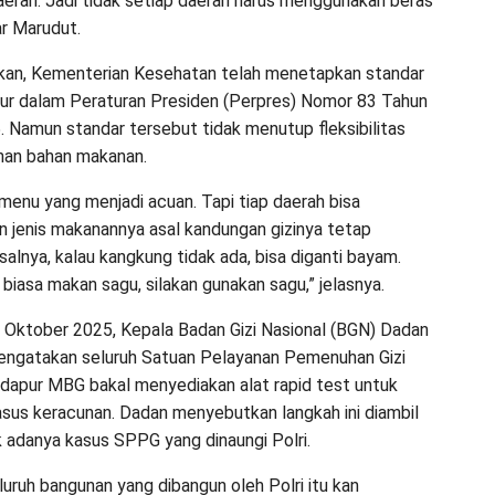
daerah. Jadi tidak setiap daerah harus menggunakan beras
jar Marudut.
kan, Kementerian Kesehatan telah menetapkan standar
atur dalam Peraturan Presiden (Perpres) Nomor 83 Tahun
. Namun standar tersebut tidak menutup fleksibilitas
han bahan makanan.
menu yang menjadi acuan. Tapi tiap daerah bisa
 jenis makanannya asal kandungan gizinya tetap
salnya, kalau kangkung tidak ada, bisa diganti bayam.
 biasa makan sagu, silakan gunakan sagu,” jelasnya.
 Oktober 2025, Kepala Badan Gizi Nasional (BGN) Dadan
engatakan seluruh Satuan Pelayanan Pemenuhan Gizi
 dapur MBG bakal menyediakan alat rapid test untuk
us keracunan. Dadan menyebutkan langkah ini diambil
 adanya kasus SPPG yang dinaungi Polri.
luruh bangunan yang dibangun oleh Polri itu kan