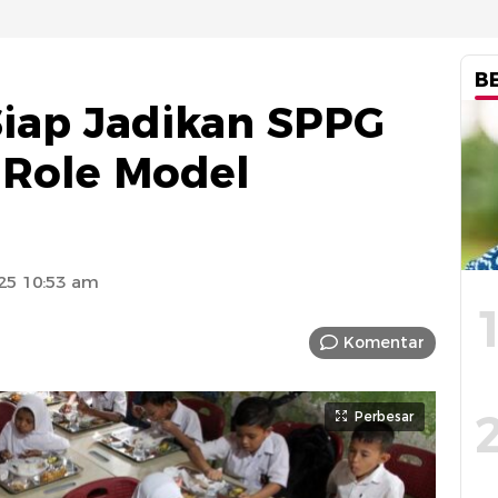
B
iap Jadikan SPPG
 Role Model
25 10:53 am
Komentar
Perbesar