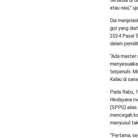
tersedia di 
atau nasi,” u
Dia menjelas
gizi yang di
2024 Pasal 5
dalam pemili
“Ada master 
menyesuaikan
terpenuhi. Mi
Kalau di sana
Pada Rabu, 1
Hindayana m
(SPPG) alias
mencegah kas
menyusul tak
“Pertama, se