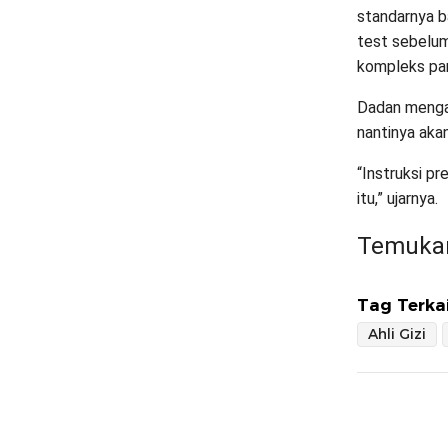
standarnya b
test sebelum
kompleks par
Dadan mengat
nantinya akan
“Instruksi p
itu,” ujarnya.
Temukan
Tag Terkai
Ahli Gizi