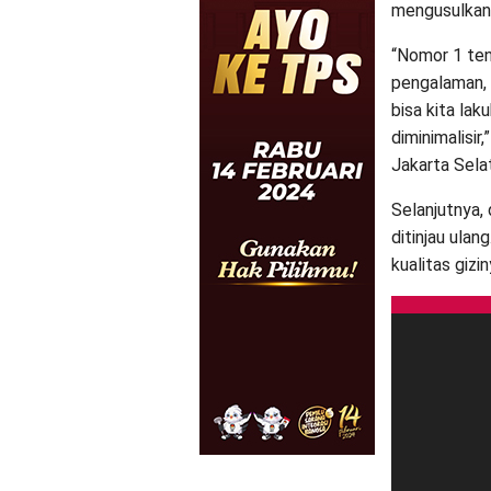
mengusulkan
“Nomor 1 ten
pengalaman, 
bisa kita lak
diminimalisir
Jakarta Sela
Selanjutnya,
ditinjau ulan
kualitas gizin