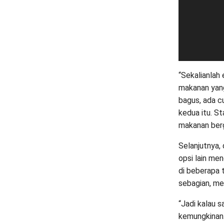
“Sekalianlah 
makanan yang
bagus, ada c
kedua itu. St
makanan bergiz
Selanjutnya,
opsi lain me
di beberapa 
sebagian, me
“Jadi kalau s
kemungkinan.