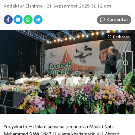
Redaktur Elshinta
- 21 September 2025 10:12 am
Komentar
Perbesar
Yogyakarta — Dalam suasana peringatan Maulid Nabi
Muhammad SAW 1447 H, ulama kharismatik KH. Ahmad