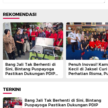
REKOMENDASI
Bang Jali Tak Berhenti di
Penuh Inovasi! Ka
Sini, Bintang Puspayoga
Kecil di Jaksel Curi
Pastikan Dukungan PDIP
Perhatian Risma, Pu
Berlanjut
Guntur, hingga Bin
Puspayoga
TERKINI
Bang Jali Tak Berhenti di Sini, Bintang
Puspayoga Pastikan Dukungan PDIP