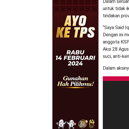
Dalam seruan
untuk tidak 
tindakan prov
“Saya Said Iq
Dengan ini m
anggota KSPI,
Aksi 28 Agust
suci, anti-ke
Dalam aksiny