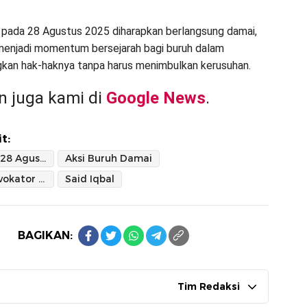
l pada 28 Agustus 2025 diharapkan berlangsung damai,
 menjadi momentum bersejarah bagi buruh dalam
kan hak-haknya tanpa harus menimbulkan kerusuhan.
 juga kami di
Google News
.
t:
Aksi Buruh 28 Agustus
Aksi Buruh Damai
Lawan Provokator dan Anarko
Said Iqbal
BAGIKAN:
Tim Redaksi