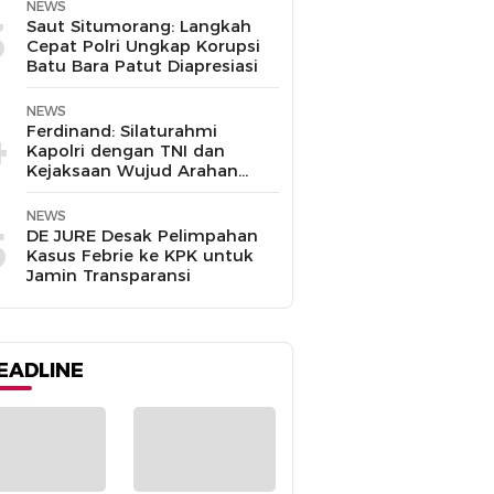
NEWS
3
Saut Situmorang: Langkah
Cepat Polri Ungkap Korupsi
Batu Bara Patut Diapresiasi
NEWS
4
Ferdinand: Silaturahmi
Kapolri dengan TNI dan
Kejaksaan Wujud Arahan
Presiden Prabowo
NEWS
5
DE JURE Desak Pelimpahan
Kasus Febrie ke KPK untuk
Jamin Transparansi
EADLINE