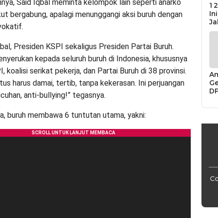
nya, Said Iqbal meminta kelompok lain seperti anarko
12
In
ikut bergabung, apalagi menunggangi aksi buruh dengan
Ja
okatif.
bal, Presiden KSPI sekaligus Presiden Partai Buruh.
enyerukan kepada seluruh buruh di Indonesia, khususnya
 koalisi serikat pekerja, dan Partai Buruh di 38 provinsi.
An
Ge
us harus damai, tertib, tanpa kekerasan. Ini perjuangan
D
ricuhan, anti-bullying!” tegasnya.
Di
Ca
a, buruh membawa 6 tuntutan utama, yakni:
“P
Bu
Co