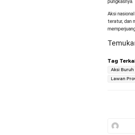
pungkasnya.
Aksi nasiona
teratur, dan
memperjuang
Temukan
Tag Terkai