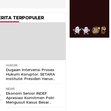
ERITA TERPOPULER
HUKUM
1
Dugaan Intervensi Proses
Hukum Koruptor, SETARA
Institute: Presiden Harus
Pastikan TNI Tak
Disalahgunakan
NEWS
2
Ekonom Senior INDEF
Apresiasi Komitmen Polri
Mengusut Kasus Besar
hingga Tuntas