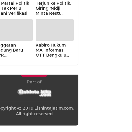
 Partai Politik
Terjun ke Politik,
i Tak Perlu
Giring ‘Nidji’
lani Verifikasi
Minta Restu
Keluarga
ggaran
Kabiro Hukum
dung Baru
MA: Informasi
PR
OTT Bengkulu
khawatirkan
Berasal dari
ir karena
Internal MA
olitik Balas
di” Pemerintah
Part of
pyright @ 2019 Elshintajatim.com.
All right reserved