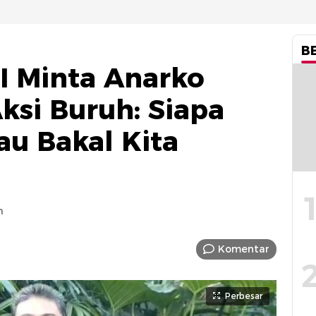
B
I Minta Anarko
ksi Buruh: Siapa
u Bakal Kita
m
Komentar
Perbesar