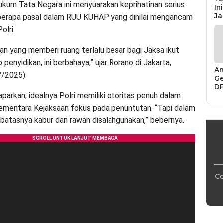
um Tata Negara ini menyuarakan keprihatinan serius
In
Ja
berapa pasal dalam RUU KUHAP yang dinilai mengancam
olri.
an yang memberi ruang terlalu besar bagi Jaksa ikut
penyidikan, ini berbahaya,” ujar Rorano di Jakarta,
An
7/2025).
Ge
D
Di
arkan, idealnya Polri memiliki otoritas penuh dalam
Ca
sementara Kejaksaan fokus pada penuntutan. “Tapi dalam
“P
s batasnya kabur dan rawan disalahgunakan,” bebernya.
Bu
Co