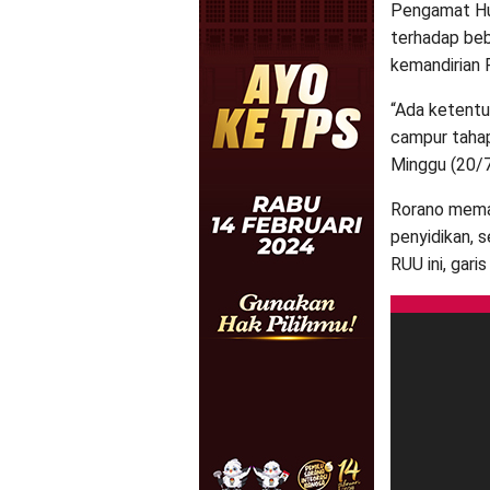
Pengamat Huk
terhadap be
kemandirian P
“Ada ketentu
campur tahap 
Minggu (20/
Rorano memap
penyidikan, 
RUU ini, gari