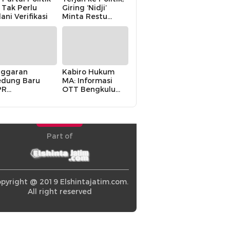
i Tak Perlu
Giring ‘Nidji’
lani Verifikasi
Minta Restu
Keluarga
ggaran
Kabiro Hukum
dung Baru
MA: Informasi
PR
OTT Bengkulu
khawatirkan
Berasal dari
ir karena
Internal MA
olitik Balas
di” Pemerintah
Part of
pyright @ 2019 Elshintajatim.com.
All right reserved