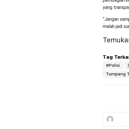
pembagian k
yang transpa
“Jangan sam
malah jadi s
Temukan
Tag Terkai
#Polisi