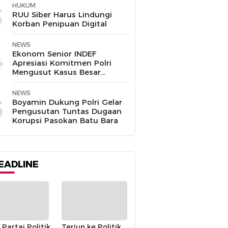
HUKUM
3
RUU Siber Harus Lindungi
Korban Penipuan Digital
NEWS
4
Ekonom Senior INDEF
Apresiasi Komitmen Polri
Mengusut Kasus Besar
hingga Tuntas
NEWS
5
Boyamin Dukung Polri Gelar
Pengusutan Tuntas Dugaan
Korupsi Pasokan Batu Bara
EADLINE
 Partai Politik
Terjun ke Politik,