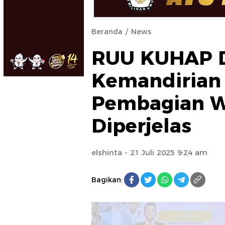
Beranda
News
RUU KUHAP D
Kemandirian 
Pembagian 
Diperjelas
elshinta
- 21 Juli 2025 9:24 am
Bagikan: