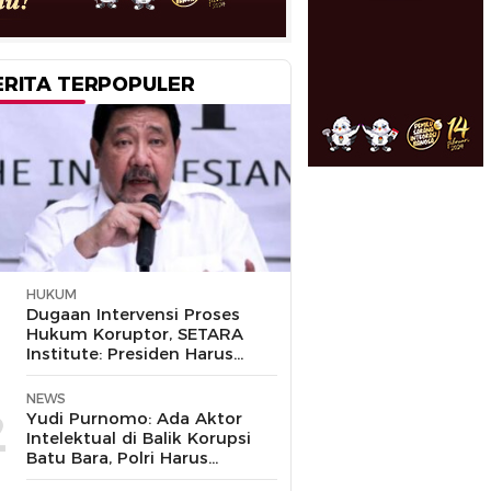
ERITA TERPOPULER
HUKUM
1
Dugaan Intervensi Proses
Hukum Koruptor, SETARA
Institute: Presiden Harus
Pastikan TNI Tak
Disalahgunakan
NEWS
2
Yudi Purnomo: Ada Aktor
Intelektual di Balik Korupsi
Batu Bara, Polri Harus
Bongkar