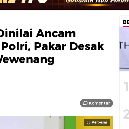
B
inilai Ancam
Polri, Pakar Desak
Wewenang
Komentar
Perbesar