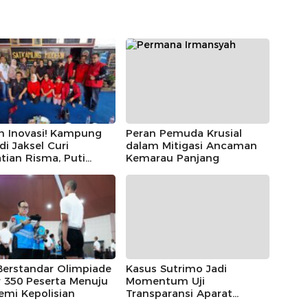
h Inovasi! Kampung
Peran Pemuda Krusial
 di Jaksel Curi
dalam Mitigasi Ancaman
tian Risma, Puti
Kemarau Panjang
r, hingga Bintang
ayoga
Berstandar Olimpiade
Kasus Sutrimo Jadi
 350 Peserta Menuju
Momentum Uji
emi Kepolisian
Transparansi Aparat
Penegak Hukum