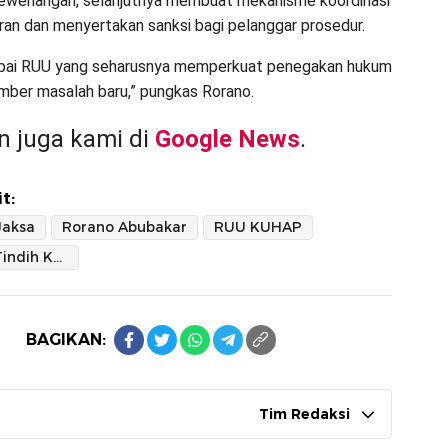
ewenangan, selanjutnya membuat mekanisme koordinasi
ran dan menyertakan sanksi bagi pelanggar prosedur.
pai RUU yang seharusnya memperkuat penegakan hukum
umber masalah baru,” pungkas Rorano.
 juga kami di
Google News
.
t:
Jaksa
Rorano Abubakar
RUU KUHAP
Tumpang Tindih Kewenangan
BAGIKAN:
Tim Redaksi