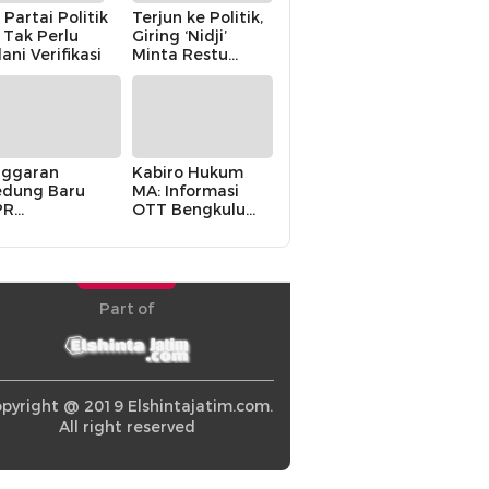
 Partai Politik
Terjun ke Politik,
i Tak Perlu
Giring ‘Nidji’
lani Verifikasi
Minta Restu
Keluarga
ggaran
Kabiro Hukum
dung Baru
MA: Informasi
PR
OTT Bengkulu
khawatirkan
Berasal dari
ir karena
Internal MA
olitik Balas
di” Pemerintah
Part of
pyright @ 2019 Elshintajatim.com.
All right reserved