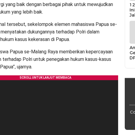
ergi yang baik dengan berbagai pihak untuk mewujudkan
12
In
kum yang lebih baik.
Ja
hal tersebut, sekelompok elemen mahasiswa Papua se-
 menyatakan dukungannya terhadap Polri dalam
hukum kasus kekerasan di Papua.
An
iswa Papua se-Malang Raya memberikan kepercayaan
Ge
D
 terhadap Polri untuk penegakan hukum kasus-kasus
Di
Papua”, ujarnya.
Ca
“P
Bu
Co