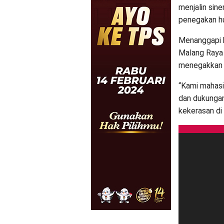
menjalin sin
penegakan hu
Menanggapi 
Malang Raya
menegakkan 
“Kami mahas
dan dukungan
kekerasan di 