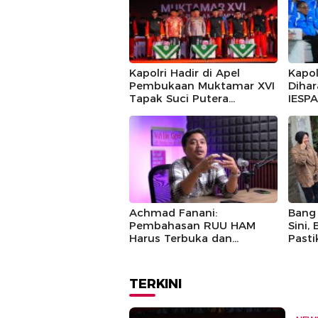
Kapolri Hadir di Apel
Kapol
Pembukaan Muktamar XVI
Dihar
Tapak Suci Putera
IESPA
Muhammadiyah
bagi 
Achmad Fanani:
Bang 
Pembahasan RUU HAM
Sini,
Harus Terbuka dan
Past
Partisipatif
Berla
TERKINI