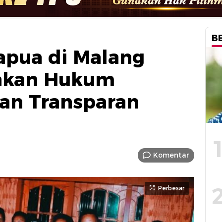
B
apua di Malang
akan Hukum
dan Transparan
Komentar
Perbesar