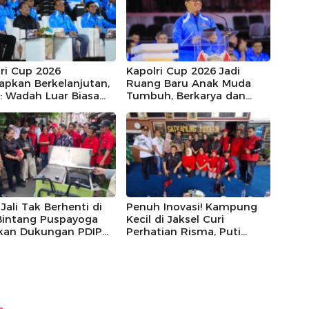
ri Cup 2026
Kapolri Cup 2026 Jadi
apkan Berkelanjutan,
Ruang Baru Anak Muda
: Wadah Luar Biasa
Tumbuh, Berkarya dan
E-Sports
Berprestasi
Jali Tak Berhenti di
Penuh Inovasi! Kampung
 Bintang Puspayoga
Kecil di Jaksel Curi
ikan Dukungan PDIP
Perhatian Risma, Puti
njut
Guntur, hingga Bintang
Puspayoga