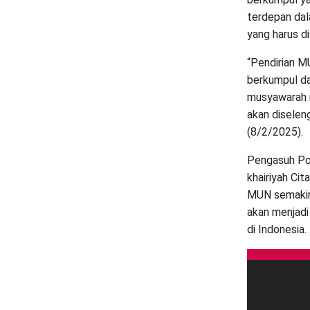
terdepan dal
yang harus di
“Pendirian M
berkumpul da
musyawarah n
akan diseleng
(8/2/2025).
Pengasuh Pon
khairiyah Ci
MUN semakin
akan menjadi
di Indonesia.