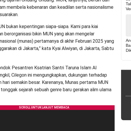
Ta
am membela kebenaran dan keadilan serta nasionalisme
Ver
suarakan.
UN bukan kepentingan siapa-siapa. Kami para kiai
n berorganisasi bikin MUN yang akan mengelar
An
asional (munas) pertamanya di akhir Februari 2025 yang
Ba
garakan di Jakarta,” kata Kyai Alwiyan, di Jakarta, Sabtu
Di
ka
Bu
dok Pesantren Ksatrian Santri Taruna Islam Al
tangkil, Cilegon ini mengungkapkan, dukungan terhadap
 hari semakin besar. Karenanya, Munas pertama MUN
 tonggak sejarah sebuah genre baru gerakan alim ulama