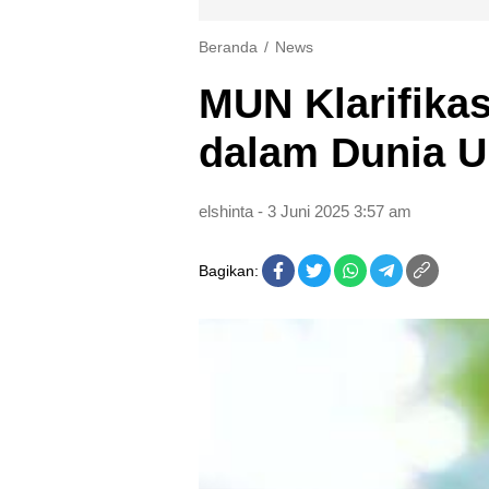
Beranda
News
MUN Klarifika
dalam Dunia 
elshinta
- 3 Juni 2025 3:57 am
Bagikan: