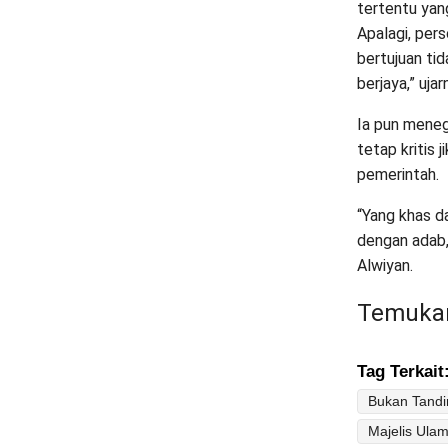
tertentu yang
Apalagi, per
bertujuan ti
berjaya,” ujar
Ia pun mene
tetap kritis 
pemerintah.
“Yang khas da
dengan adab,
Alwiyan.
Temukan
Tag Terkait
Bukan Tand