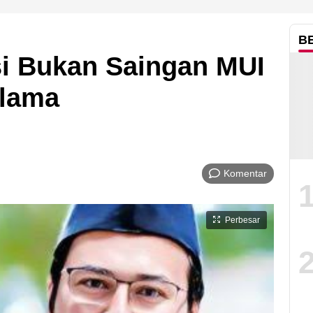
B
si Bukan Saingan MUI
Ulama
Komentar
Perbesar