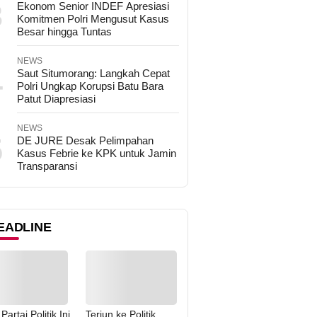
3
Ekonom Senior INDEF Apresiasi
Komitmen Polri Mengusut Kasus
Besar hingga Tuntas
NEWS
4
Saut Situmorang: Langkah Cepat
Polri Ungkap Korupsi Batu Bara
Patut Diapresiasi
NEWS
5
DE JURE Desak Pelimpahan
Kasus Febrie ke KPK untuk Jamin
Transparansi
EADLINE
Partai Politik Ini
Terjun ke Politik,