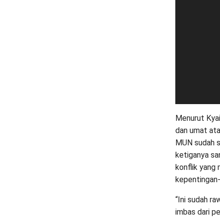
Menurut Kyai
dan umat atau
MUN sudah s
ketiganya s
konflik yang
kepentingan-
“Ini sudah r
imbas dari p