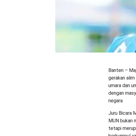
Banten – Maj
gerakan alim
umara dan u
dengan masy
negara.
Juru Bicara 
MUN bukan me
tetapi merup
berkumpul ya