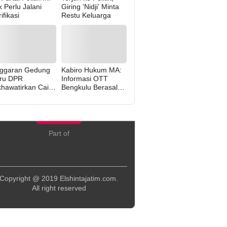
k Perlu Jalani
Giring ‘Nidji’ Minta
ifikasi
Restu Keluarga
ggaran Gedung
Kabiro Hukum MA:
ru DPR
Informasi OTT
khawatirkan Cair
Bengkulu Berasal
rena “Politik Balas
dari Internal MA
di” Pemerintah
Part of
Copyright @ 2019 Elshintajatim.com.
All right reserved