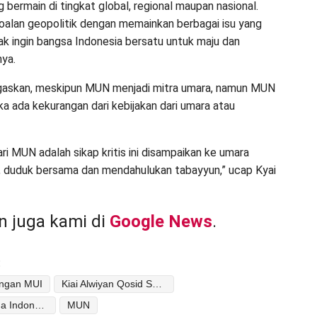
 bermain di tingkat global, regional maupan nasional.
soalan geopolitik dengan memainkan berbagai isu yang
dak ingin bangsa Indonesia bersatu untuk maju dan
nya.
gaskan, meskipun MUN menjadi mitra umara, namun MUN
jika ada kekurangan dari kebijakan dari umara atau
ri MUN adalah sikap kritis ini disampaikan ke umara
 duduk bersama dan mendahulukan tabayyun,” ucap Kyai
 juga kami di
Google News
.
:
ingan MUI
Kiai Alwiyan Qosid Syam
Majelis Ulama Indonesia
MUN