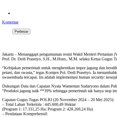
Komentar
Perbesar
Jakarta – Menanggapi pengumuman resmi Wakil Menteri Pertanian (
Prof. Dr. Dedi Prasetyo, S.H., M.Hum., M.M. selaku Ketua Gugus Tu
“Kebijakan pemerintah untuk menghentikan impor jagung dan beralih 
petani, dan swasta,” tegas Komjen Pol. Dedi Prasetyo. Ia menambahk
swasembada tercapai. Ini adalah implementasi human security: kesejah
Dukungan Data dan Capaian Nyata Wamentan Sudaryono dalam Publ
“Produksi jagung naik **39% sehingga pemerintah tak hanya stop impor
Capaian Gugus Tugas POLRI (20 November 2024 – 20 Mei 2025):
– Total Lahan Terkelola : 445.600,49 Hektar
(Program 1: 17.331,25 Ha; Program 2: 428.269,24 Ha)
– Pendataan Komprehensif: