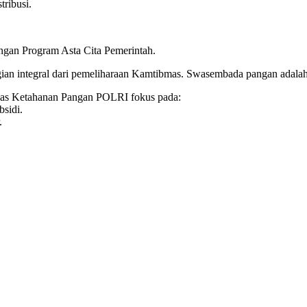
tribusi.
engan Program Asta Cita Pemerintah.
n integral dari pemeliharaan Kamtibmas. Swasembada pangan adalah 
gas Ketahanan Pangan POLRI fokus pada:
sidi.
.