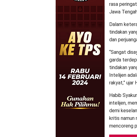
rasa peringa
Jawa Tengah
Dalam keter
tindakan yan
dan perjuang
“Sangat disa
garda terdep
tindakan yan
Intelijen ad
rakyat,” ujar
Habib Syakur
intelijen, me
demi kesela
kritis namun 
mencoreng pe