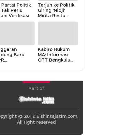
 Partai Politik
Terjun ke Politik,
i Tak Perlu
Giring ‘Nidji’
lani Verifikasi
Minta Restu
Keluarga
ggaran
Kabiro Hukum
dung Baru
MA: Informasi
PR
OTT Bengkulu
khawatirkan
Berasal dari
ir karena
Internal MA
olitik Balas
di” Pemerintah
Part of
pyright @ 2019 Elshintajatim.com.
All right reserved