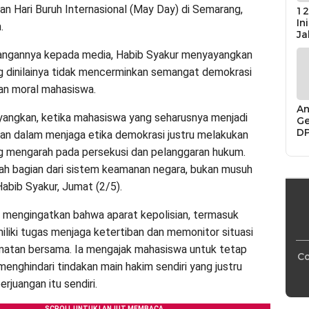
tan Hari Buruh Internasional (May Day) di Semarang,
12
In
.
Ja
angannya kepada media, Habib Syakur menyayangkan
g dinilainya tidak mencerminkan semangat demokrasi
an moral mahasiswa.
An
yangkan, ketika mahasiswa yang seharusnya menjadi
Ge
D
an dalam menjaga etika demokrasi justru melakukan
Di
g mengarah pada persekusi dan pelanggaran hukum.
Ca
“P
alah bagian dari sistem keamanan negara, bukan musuh
Bu
 Habib Syakur, Jumat (2/5).
 mengingatkan bahwa aparat kepolisian, termasuk
miliki tugas menjaga ketertiban dan memonitor situasi
matan bersama. Ia mengajak mahasiswa untuk tetap
Co
menghindari tindakan main hakim sendiri yang justru
rjuangan itu sendiri.