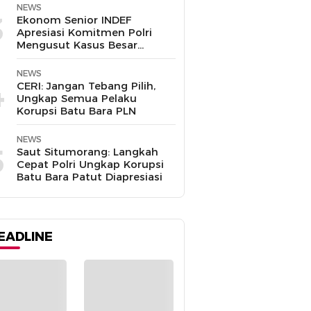
Disalahgunakan
NEWS
3
Ekonom Senior INDEF
Apresiasi Komitmen Polri
Mengusut Kasus Besar
hingga Tuntas
NEWS
4
CERI: Jangan Tebang Pilih,
Ungkap Semua Pelaku
Korupsi Batu Bara PLN
NEWS
5
Saut Situmorang: Langkah
Cepat Polri Ungkap Korupsi
Batu Bara Patut Diapresiasi
EADLINE