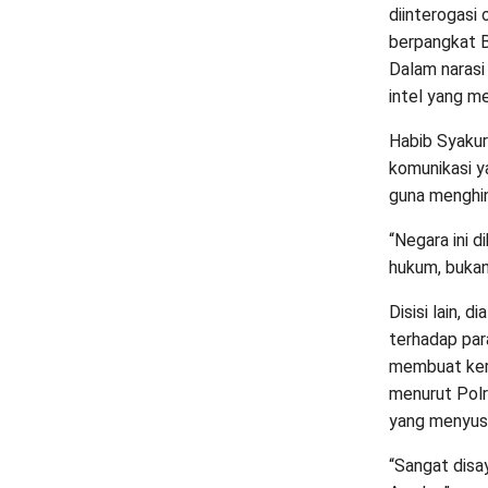
diinterogasi
berpangkat Br
Dalam narasi
intel yang m
Habib Syakur
komunikasi y
guna menghin
“Negara ini 
hukum, bukan
Disisi lain, 
terhadap par
membuat keri
menurut Pol
yang menyusu
“Sangat disa