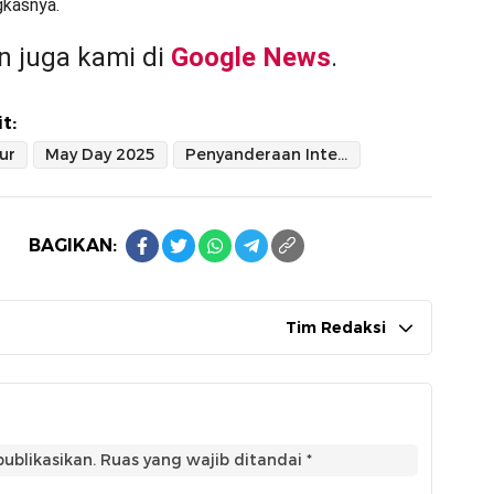
gkasnya.
 juga kami di
Google News
.
t:
ur
May Day 2025
Penyanderaan Intel Polisi Semarang
BAGIKAN:
Tim Redaksi
ublikasikan.
Ruas yang wajib ditandai
*