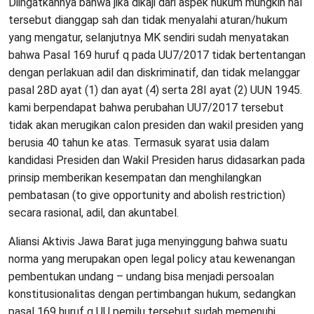
Diingatkannya bahwa jika dikaji dari aspek hukum mungkin hal
tersebut dianggap sah dan tidak menyalahi aturan/hukum
yang mengatur, selanjutnya MK sendiri sudah menyatakan
bahwa Pasal 169 huruf q pada UU7/2017 tidak bertentangan
dengan perlakuan adil dan diskriminatif, dan tidak melanggar
pasal 28D ayat (1) dan ayat (4) serta 28I ayat (2) UUN 1945.
kami berpendapat bahwa perubahan UU7/2017 tersebut
tidak akan merugikan calon presiden dan wakil presiden yang
berusia 40 tahun ke atas. Termasuk syarat usia dalam
kandidasi Presiden dan Wakil Presiden harus didasarkan pada
prinsip memberikan kesempatan dan menghilangkan
pembatasan (to give opportunity and abolish restriction)
secara rasional, adil, dan akuntabel.
Aliansi Aktivis Jawa Barat juga menyinggung bahwa suatu
norma yang merupakan open legal policy atau kewenangan
pembentukan undang – undang bisa menjadi persoalan
konstitusionalitas dengan pertimbangan hukum, sedangkan
pasal 169 huruf q UU pemilu tersebut sudah memenuhi