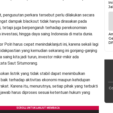
In
Ja
, pengusutan perkara tersebut perlu dilakukan secara
gat dampak blackout tidak hanya dirasakan pada
i, tetapi juga berpengaruh terhadap perekonomian
im investasi, hingga daya saing Indonesia di mata dunia.
An
Ge
D
or Polri harus cepat menindaklanjuti ini, karena sekali lagi
Di
tidakpastian yang kemudian sekarang ini gonjang-ganjing
Ca
“P
 saing kita jadi turun, investor mikir-mikir ada
Bu
kata Saut Situmorang.
sokan listrik yang tidak stabil dapat menimbulkan
 baik terhadap aktivitas ekonomi maupun kehidupan
akat. Karena itu, menurutnya, setiap pihak yang terbukti
Co
jawab harus diproses sesuai ketentuan hukum yang