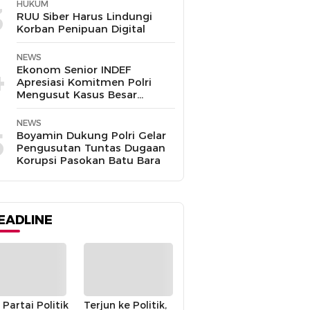
HUKUM
3
RUU Siber Harus Lindungi
Korban Penipuan Digital
NEWS
4
Ekonom Senior INDEF
Apresiasi Komitmen Polri
Mengusut Kasus Besar
hingga Tuntas
NEWS
5
Boyamin Dukung Polri Gelar
Pengusutan Tuntas Dugaan
Korupsi Pasokan Batu Bara
EADLINE
 Partai Politik
Terjun ke Politik,