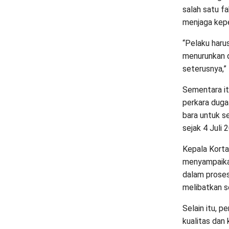
salah satu f
menjaga kepe
“Pelaku harus
menurunkan d
seterusnya,”
Sementara it
perkara dug
bara untuk s
sejak 4 Juli 
Kepala Korta
menyampaika
dalam prose
melibatkan s
Selain itu, 
kualitas dan