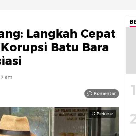
B
ang: Langkah Cepat
 Korupsi Batu Bara
iasi
:17 am
Komentar
Perbesar