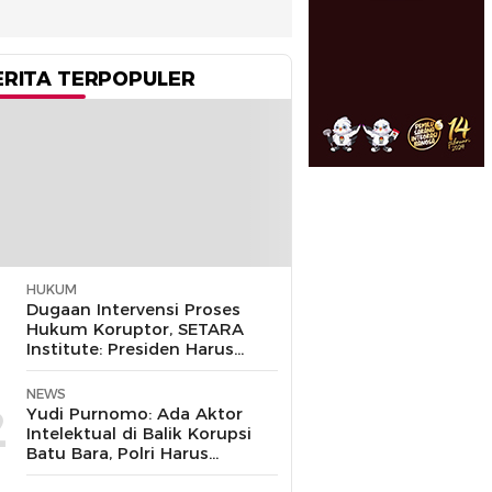
ERITA TERPOPULER
HUKUM
1
Dugaan Intervensi Proses
Hukum Koruptor, SETARA
Institute: Presiden Harus
Pastikan TNI Tak
Disalahgunakan
NEWS
2
Yudi Purnomo: Ada Aktor
Intelektual di Balik Korupsi
Batu Bara, Polri Harus
Bongkar