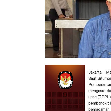
Jakarta – Ma
Saut Situmor
Pemberantasa
mengusut dug
uang (TPPU) 
pembangkit l
pemadaman li