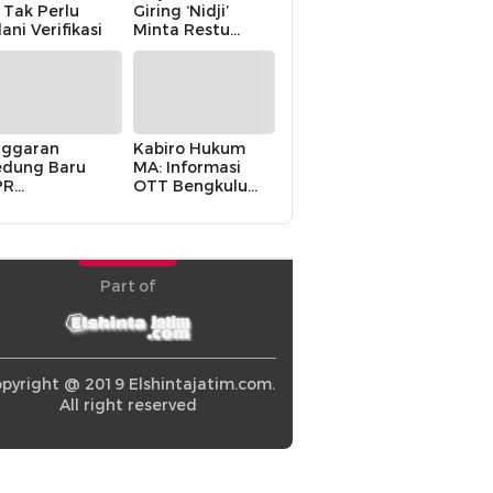
i Tak Perlu
Giring ‘Nidji’
lani Verifikasi
Minta Restu
Keluarga
ggaran
Kabiro Hukum
dung Baru
MA: Informasi
PR
OTT Bengkulu
khawatirkan
Berasal dari
ir karena
Internal MA
olitik Balas
di” Pemerintah
Part of
pyright @ 2019 Elshintajatim.com.
All right reserved