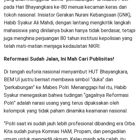
pada Hari Bhayangkara ke-80 menuai kecaman keras dari
tokoh nasional. Inisiator Gerakan Nurani Kebangsaan (GNK),
Habib Syakur Ali Mahdi, dengan lantang mengkritik langkah
mahasiswa yang dinilainya bukan hanya tidak berdasar, tetapi
juga menghina perjuangan 80 tahun institusi kepolisian yang
telah mati-matian menjaga kedaulatan NKRI.
Reformasi Sudah Jalan, Ini Mah Cari Publisitas!
Di tengah euforia nasional menyambut HUT Bhayangkara,
BEM UI justru berniat membawa simbol “duka” dan
“perkabungan” ke Mabes Polri. Menanggapi hal itu, Habib
Syakur menegaskan bahwa tudingan “gagalnya Reformasi
Polri” adalah narasi usang yang terus dipaksakan oleh
kelompok yang tidak paham dinamika keamanan nasional.
“Polri saat ini sudah jauh lebih profesional dibanding era Orba.
Kita sudah punya Komnas HAM, Propam, dan pengadilan
umum untuk mengadili oknum. Kalau masih ada celah, itu