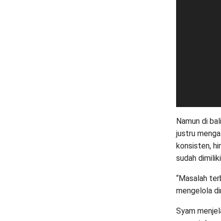
Namun di bal
justru menga
konsisten, h
sudah dimiliki
“Masalah ter
mengelola diri
Syam menjelas