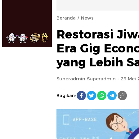
Beranda
News
Restorasi Ji
Era Gig Econ
yang Lebih S
Superadmin Superadmin
- 29 Mei 
Bagikan: