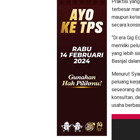
Praktisi yan
terbesar man
maupun keter
secara konsi
“Di era Gig 
memiliki pelu
yang lebih s
Basrijal dal
Menurut Sya
peluang kerja
seseorang da
konsultan, de
usaha berbasi