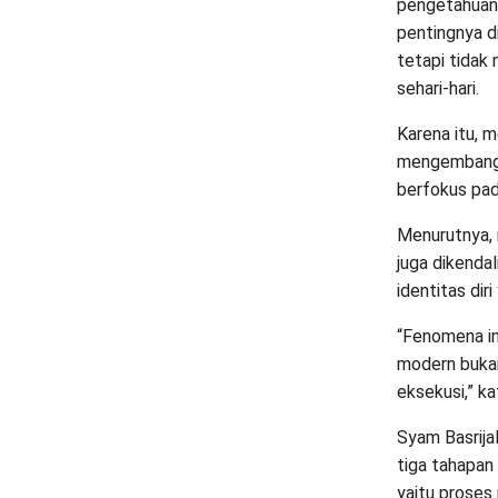
pengetahuan
pentingnya di
tetapi tidak
sehari-hari.
Karena itu, m
mengembang
berfokus pad
Menurutnya, m
juga dikendal
identitas dir
“Fenomena in
modern bukan
eksekusi,” ka
Syam Basrija
tiga tahapa
yaitu proses