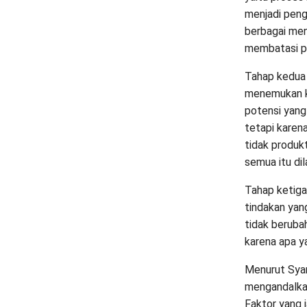
menjadi peng
berbagai men
membatasi p
Tahap kedua 
menemukan kej
potensi yang
tetapi karena
tidak produkt
semua itu dil
Tahap ketiga
tindakan yan
tidak beruba
karena apa ya
Menurut Syam
mengandalkan
Faktor yang 