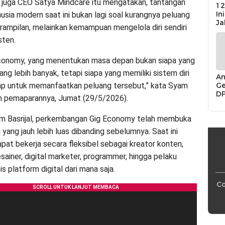
g juga CEO Satya Mindcare itu mengatakan, tantangan
12
In
usia modern saat ini bukan lagi soal kurangnya peluang
Ja
ampilan, melainkan kemampuan mengelola diri sendiri
sten.
Economy, yang menentukan masa depan bukan siapa yang
ang lebih banyak, tetapi siapa yang memiliki sistem diri
An
Ge
iap untuk memanfaatkan peluang tersebut,” kata Syam
D
am pemaparannya, Jumat (29/5/2026).
Di
Ca
m Basrijal, perkembangan Gig Economy telah membuka
“P
Bu
 yang jauh lebih luas dibanding sebelumnya. Saat ini
pat bekerja secara fleksibel sebagai kreator konten,
sainer, digital marketer, programmer, hingga pelaku
s platform digital dari mana saja.
Co