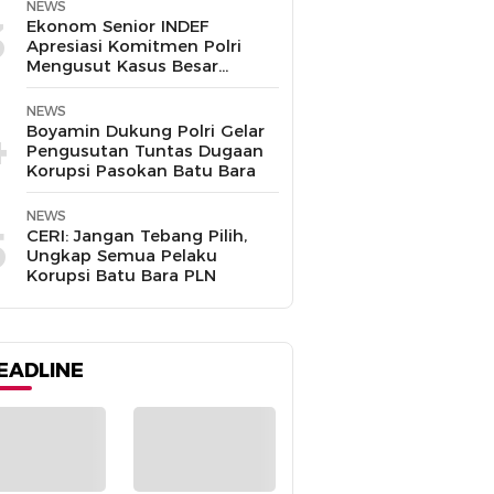
Disalahgunakan
NEWS
3
Ekonom Senior INDEF
Apresiasi Komitmen Polri
Mengusut Kasus Besar
hingga Tuntas
NEWS
4
Boyamin Dukung Polri Gelar
Pengusutan Tuntas Dugaan
Korupsi Pasokan Batu Bara
NEWS
5
CERI: Jangan Tebang Pilih,
Ungkap Semua Pelaku
Korupsi Batu Bara PLN
EADLINE