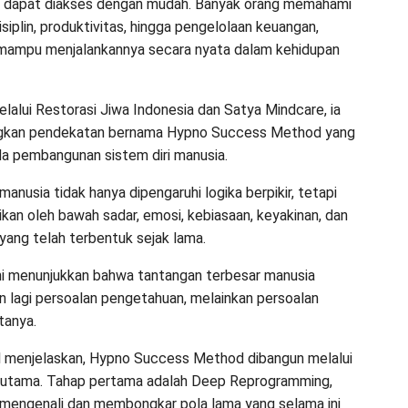
 dapat diakses dengan mudah. Banyak orang memahami
siplin, produktivitas, hingga pengelolaan keuangan,
 mampu menjalankannya secara nyata dalam kehidupan
elalui Restorasi Jiwa Indonesia dan Satya Mindcare, ia
kan pendekatan bernama Hypno Success Method yang
a pembangunan sistem diri manusia.
anusia tidak hanya dipengaruhi logika berpikir, tetapi
ikan oleh bawah sadar, emosi, kebiasaan, keyakinan, dan
i yang telah terbentuk sejak lama.
i menunjukkan bahwa tantangan terbesar manusia
 lagi persoalan pengetahuan, melainkan persoalan
tanya.
l menjelaskan, Hypno Success Method dibangun melalui
n utama. Tahap pertama adalah Deep Reprogramming,
 mengenali dan membongkar pola lama yang selama ini