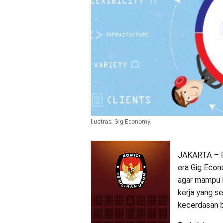
Ilustrasi Gig Economy.
JAKARTA – Fo
era Gig Econ
agar mampu 
kerja yang s
kecerdasan b