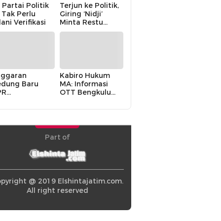
 Partai Politik
Terjun ke Politik,
i Tak Perlu
Giring ‘Nidji’
lani Verifikasi
Minta Restu
Keluarga
ggaran
Kabiro Hukum
dung Baru
MA: Informasi
PR
OTT Bengkulu
khawatirkan
Berasal dari
ir karena
Internal MA
olitik Balas
di” Pemerintah
Part of
pyright @ 2019 Elshintajatim.com.
All right reserved