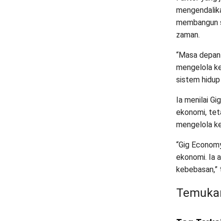
mengendalika
membangun s
zaman.
“Masa depan 
mengelola ke
sistem hidup
Ia menilai G
ekonomi, tet
mengelola ke
“Gig Economy
ekonomi. Ia 
kebebasan,” 
Temukan