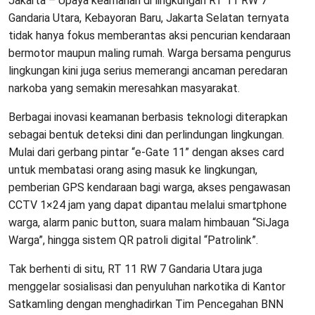
Jakarta – Upaya keamanan di lingkungan RT 11 RW 7
Gandaria Utara, Kebayoran Baru, Jakarta Selatan ternyata
tidak hanya fokus memberantas aksi pencurian kendaraan
bermotor maupun maling rumah. Warga bersama pengurus
lingkungan kini juga serius memerangi ancaman peredaran
narkoba yang semakin meresahkan masyarakat.
Berbagai inovasi keamanan berbasis teknologi diterapkan
sebagai bentuk deteksi dini dan perlindungan lingkungan.
Mulai dari gerbang pintar “e-Gate 11” dengan akses card
untuk membatasi orang asing masuk ke lingkungan,
pemberian GPS kendaraan bagi warga, akses pengawasan
CCTV 1×24 jam yang dapat dipantau melalui smartphone
warga, alarm panic button, suara malam himbauan “SiJaga
Warga”, hingga sistem QR patroli digital “Patrolink”.
Tak berhenti di situ, RT 11 RW 7 Gandaria Utara juga
menggelar sosialisasi dan penyuluhan narkotika di Kantor
Satkamling dengan menghadirkan Tim Pencegahan BNN