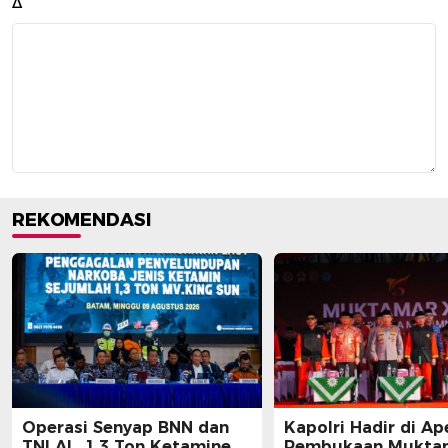
Δ
REKOMENDASI
Operasi Senyap BNN dan
Kapolri Hadir di Ap
TNI AL, 1,3 Ton Ketamine
Pembukaan Muktam