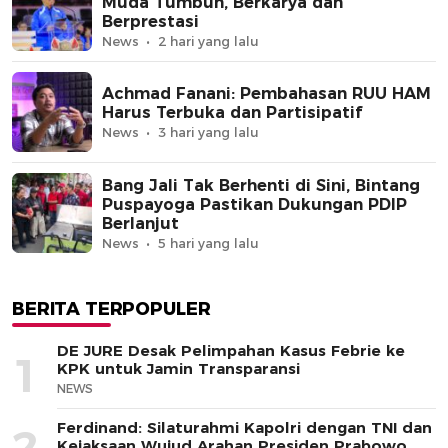
Muda Tumbuh, Berkarya dan
Berprestasi
News
2 hari yang lalu
Achmad Fanani: Pembahasan RUU HAM
Harus Terbuka dan Partisipatif
News
3 hari yang lalu
Bang Jali Tak Berhenti di Sini, Bintang
Puspayoga Pastikan Dukungan PDIP
Berlanjut
News
5 hari yang lalu
BERITA TERPOPULER
DE JURE Desak Pelimpahan Kasus Febrie ke
1
KPK untuk Jamin Transparansi
NEWS
Ferdinand: Silaturahmi Kapolri dengan TNI dan
2
Kejaksaan Wujud Arahan Presiden Prabowo