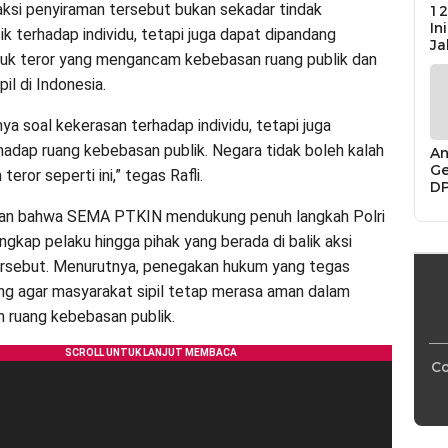
 aksi penyiraman tersebut bukan sekadar tindak
12
In
ik terhadap individu, tetapi juga dapat dipandang
Ja
uk teror yang mengancam kebebasan ruang publik dan
il di Indonesia.
nya soal kekerasan terhadap individu, tetapi juga
adap ruang kebebasan publik. Negara tidak boleh kalah
An
Ge
teror seperti ini,” tegas Rafli.
D
Di
an bahwa SEMA PTKIN mendukung penuh langkah Polri
Ca
“P
gkap pelaku hingga pihak yang berada di balik aksi
Bu
ersebut. Menurutnya, penegakan hukum yang tegas
ng agar masyarakat sipil tetap merasa aman dalam
 ruang kebebasan publik.
Co