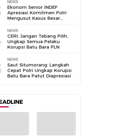
Disalahgunakan
NEWS
3
Ekonom Senior INDEF
Apresiasi Komitmen Polri
Mengusut Kasus Besar
hingga Tuntas
NEWS
4
CERI: Jangan Tebang Pilih,
Ungkap Semua Pelaku
Korupsi Batu Bara PLN
NEWS
5
Saut Situmorang: Langkah
Cepat Polri Ungkap Korupsi
Batu Bara Patut Diapresiasi
EADLINE