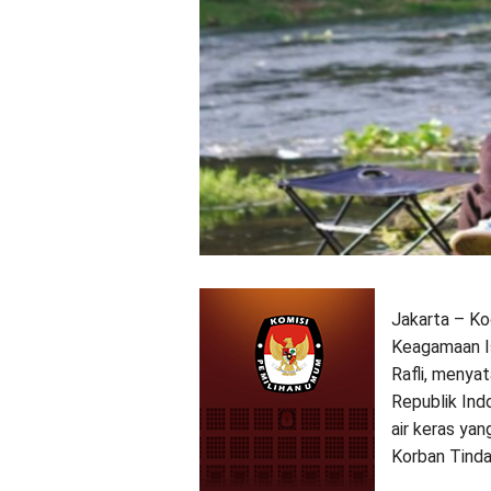
Jakarta – Ko
Keagamaan I
Rafli, menya
Republik Ind
air keras ya
Korban Tinda