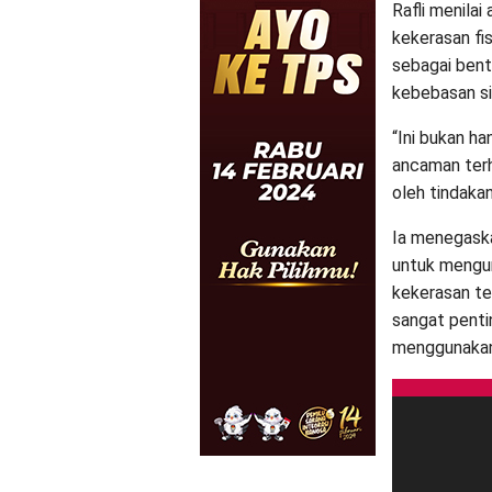
Rafli menilai
kekerasan fis
sebagai bent
kebebasan sip
“Ini bukan ha
ancaman terh
oleh tindakan 
Ia menegask
untuk mengun
kekerasan t
sangat penti
menggunakan