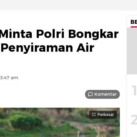
B
inta Polri Bongkar
 Penyiraman Air
 3:47 am
Komentar
Perbesar