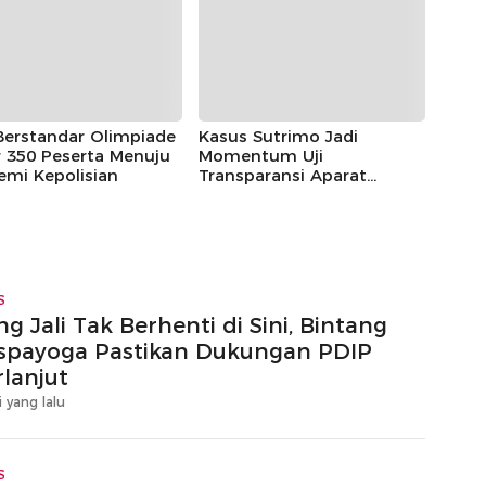
ayoga
Berstandar Olimpiade
Kasus Sutrimo Jadi
 350 Peserta Menuju
Momentum Uji
emi Kepolisian
Transparansi Aparat
Penegak Hukum
S
g Jali Tak Berhenti di Sini, Bintang
spayoga Pastikan Dukungan PDIP
rlanjut
i yang lalu
S