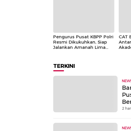
Pusp
Pengurus Pusat KBPP Polri
CAT 
Resmi Dikukuhkan, Siap
Antar
Jalankan Amanah Lima
Akad
Tahun
TERKINI
NEW
Ban
Pu
Be
2 har
NEW