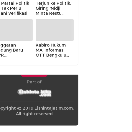
 Partai Politik
Terjun ke Politik,
i Tak Perlu
Giring ‘Nidji’
lani Verifikasi
Minta Restu
Keluarga
ggaran
Kabiro Hukum
dung Baru
MA: Informasi
PR
OTT Bengkulu
khawatirkan
Berasal dari
ir karena
Internal MA
olitik Balas
di” Pemerintah
Part of
pyright @ 2019 Elshintajatim.com.
All right reserved