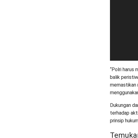
“Polri harus
balik perist
memastikan 
menggunakan r
Dukungan da
terhadap akt
prinsip huku
Temukan