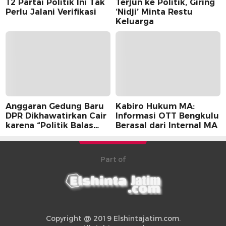
12 Partai Politik Ini Tak
Terjun ke Politik, Giring
Perlu Jalani Verifikasi
‘Nidji’ Minta Restu
Keluarga
Anggaran Gedung Baru
Kabiro Hukum MA:
DPR Dikhawatirkan Cair
Informasi OTT Bengkulu
karena “Politik Balas
Berasal dari Internal MA
Budi” Pemerintah
Part of
Copyright @ 2019 Elshintajatim.com.