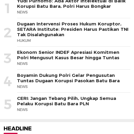
Yudi Purnomo: Ada Aktor Intelektual di Balik
1
Korupsi Batu Bara, Polri Harus Bongkar
NEWS
Dugaan Intervensi Proses Hukum Koruptor,
2
SETARA Institute: Presiden Harus Pastikan TNI
Tak Disalahgunakan
HUKUM
Ekonom Senior INDEF Apresiasi Komitmen
3
Polri Mengusut Kasus Besar hingga Tuntas
NEWS
Boyamin Dukung Polri Gelar Pengusutan
4
Tuntas Dugaan Korupsi Pasokan Batu Bara
NEWS
CERI: Jangan Tebang Pilih, Ungkap Semua
5
Pelaku Korupsi Batu Bara PLN
NEWS
HEADLINE