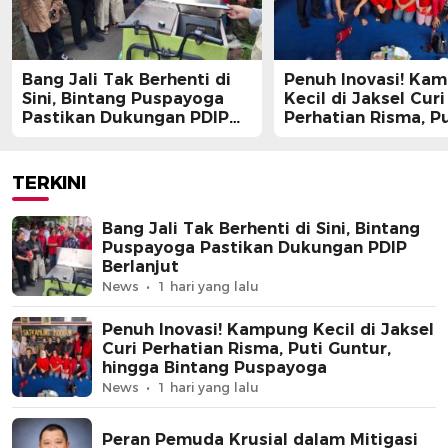
Bang Jali Tak Berhenti di
Penuh Inovasi! Ka
Sini, Bintang Puspayoga
Kecil di Jaksel Curi
Pastikan Dukungan PDIP
Perhatian Risma, Pu
Berlanjut
Guntur, hingga Bin
Puspayoga
TERKINI
Bang Jali Tak Berhenti di Sini, Bintang
Puspayoga Pastikan Dukungan PDIP
Berlanjut
News
1 hari yang lalu
Penuh Inovasi! Kampung Kecil di Jaksel
Curi Perhatian Risma, Puti Guntur,
hingga Bintang Puspayoga
News
1 hari yang lalu
Peran Pemuda Krusial dalam Mitigasi