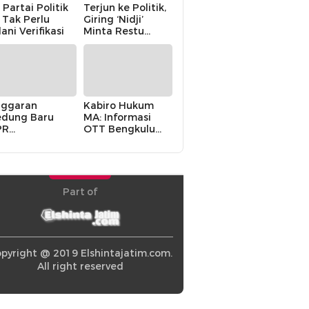
 Partai Politik
Terjun ke Politik,
i Tak Perlu
Giring ‘Nidji’
lani Verifikasi
Minta Restu
Keluarga
ggaran
Kabiro Hukum
dung Baru
MA: Informasi
PR
OTT Bengkulu
khawatirkan
Berasal dari
ir karena
Internal MA
olitik Balas
di” Pemerintah
Part of
pyright @ 2019 Elshintajatim.com.
All right reserved