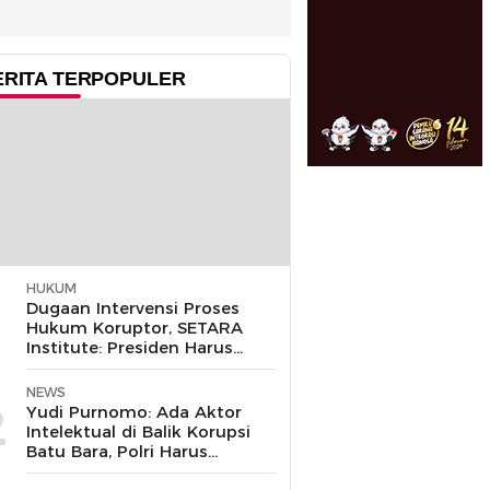
ERITA TERPOPULER
HUKUM
1
Dugaan Intervensi Proses
Hukum Koruptor, SETARA
Institute: Presiden Harus
Pastikan TNI Tak
Disalahgunakan
NEWS
2
Yudi Purnomo: Ada Aktor
Intelektual di Balik Korupsi
Batu Bara, Polri Harus
Bongkar