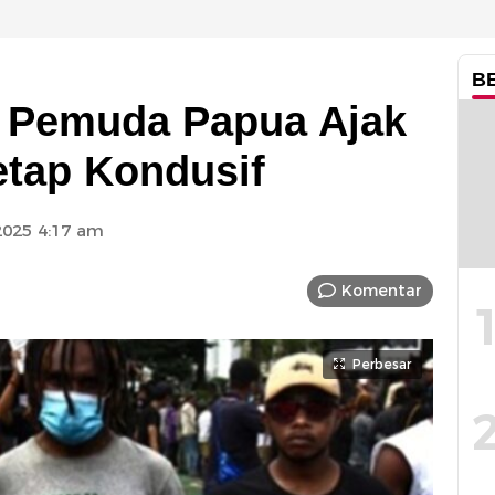
B
, Pemuda Papua Ajak
etap Kondusif
025 4:17 am
Komentar
Perbesar