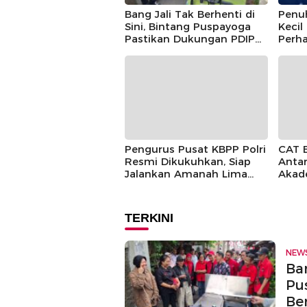
Bang Jali Tak Berhenti di
Penu
Sini, Bintang Puspayoga
Kecil
Pastikan Dukungan PDIP
Perha
Berlanjut
Guntu
Pusp
Pengurus Pusat KBPP Polri
CAT 
Resmi Dikukuhkan, Siap
Antar
Jalankan Amanah Lima
Akad
Tahun
TERKINI
NEW
Ban
Pu
Be