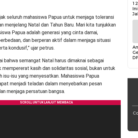
12
In
Ja
ak seluruh mahasiswa Papua untuk menjaga toleransi
n menjelang Natal dan Tahun Baru. Mari kita tunjukkan
swa Papua adalah generasi yang cinta damai,
erbedaan, dan berperan aktif dalam menjaga situasi
An
ta kondusif,” ujar petrus.
Ge
D
ai bahwa semangat Natal harus dimaknai sebagai
Di
Ca
mempererat kasih dan solidaritas sosial, bukan untuk
“P
h isu-isu yang menyesatkan. Mahasiswa Papua
Bu
apat menjadi teladan dalam menyebarkan pesan
an menjaga persatuan bangsa.
Co