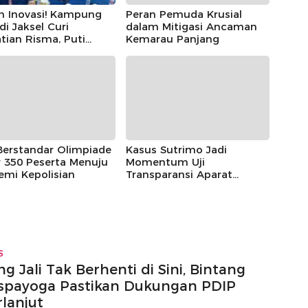
h Inovasi! Kampung
Peran Pemuda Krusial
 di Jaksel Curi
dalam Mitigasi Ancaman
tian Risma, Puti
Kemarau Panjang
r, hingga Bintang
ayoga
Berstandar Olimpiade
Kasus Sutrimo Jadi
 350 Peserta Menuju
Momentum Uji
emi Kepolisian
Transparansi Aparat
Penegak Hukum
S
g Jali Tak Berhenti di Sini, Bintang
spayoga Pastikan Dukungan PDIP
rlanjut