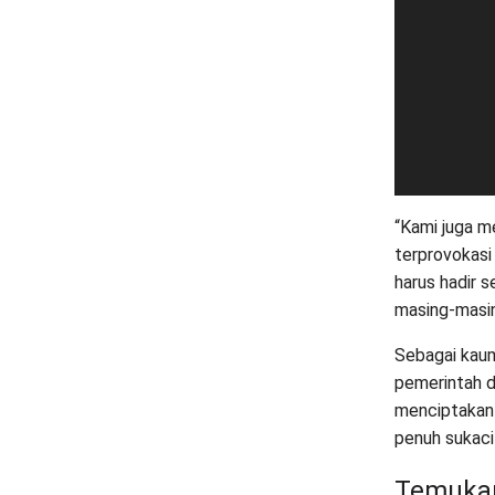
“Kami juga m
terprovokasi
harus hadir 
masing-masin
Sebagai kau
pemerintah d
menciptakan 
penuh sukaci
Temukan