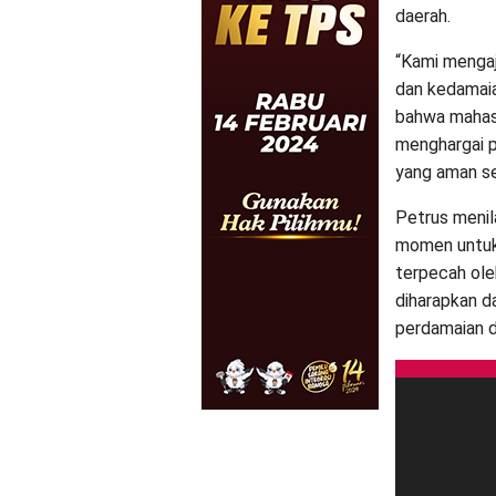
daerah.
“Kami mengaj
dan kedamaia
bahwa mahasi
menghargai p
yang aman ser
Petrus menil
momen untuk 
terpecah ole
diharapkan d
perdamaian d