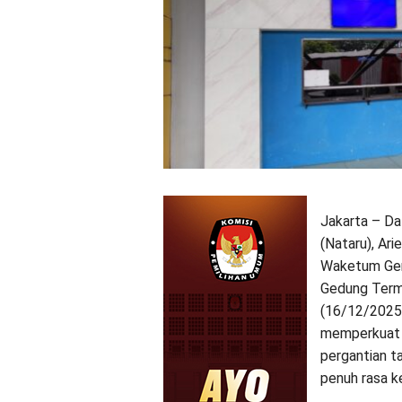
Jakarta – Da
(Nataru), Ar
Waketum Ger
Gedung Termi
(16/12/2025)
memperkuat 
pergantian t
penuh rasa 