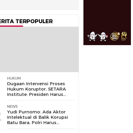
ERITA TERPOPULER
HUKUM
1
Dugaan Intervensi Proses
Hukum Koruptor, SETARA
Institute: Presiden Harus
Pastikan TNI Tak
Disalahgunakan
NEWS
2
Yudi Purnomo: Ada Aktor
Intelektual di Balik Korupsi
Batu Bara, Polri Harus
Bongkar