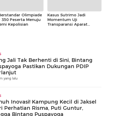
Berstandar Olimpiade
Kasus Sutrimo Jadi
 350 Peserta Menuju
Momentum Uji
emi Kepolisian
Transparansi Aparat
Penegak Hukum
S
g Jali Tak Berhenti di Sini, Bintang
spayoga Pastikan Dukungan PDIP
rlanjut
m yang lalu
S
nuh Inovasi! Kampung Kecil di Jaksel
ri Perhatian Risma, Puti Guntur,
ngga Bintang Puspayoga