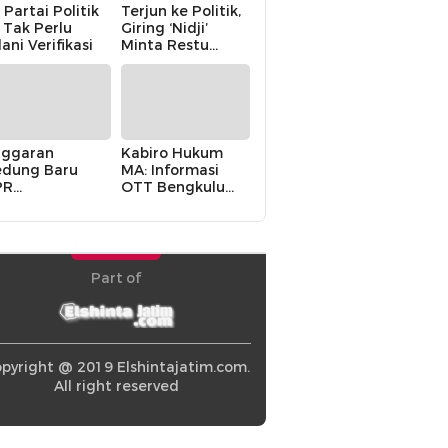
 Partai Politik
Terjun ke Politik,
i Tak Perlu
Giring ‘Nidji’
lani Verifikasi
Minta Restu
Keluarga
ggaran
Kabiro Hukum
dung Baru
MA: Informasi
PR
OTT Bengkulu
khawatirkan
Berasal dari
ir karena
Internal MA
olitik Balas
di” Pemerintah
Part of
pyright @ 2019 Elshintajatim.com.
All right reserved