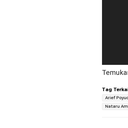
Temukan
Tag Terkai
Arief Poyu
Nataru Am