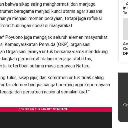
12
an bahwa sikap saling menghormati dan menjaga
In
tarumat beragama menjadi kunci utama agar suasana
Ja
 hanya menjadi momen perayaan, tetapi juga refleksi
erat hubungan sosial di masyarakat.
Arief Poyuono juga mengajak seluruh elemen masyarakat
An
asi Kemasyarakatan Pemuda (OKP), organisasi
Ge
an Organisasi lainnya untuk bersama-sama mendukung
D
Di
n langkah pemerintah dalam menjaga stabilitas,
Ca
rta ketertiban selama masa perayaan Nataru.
“P
Bu
g tulus, sikap jujur, dan komitmen untuk tidak saling
antar elemen bangsa sangat penting agar kepercayaan
terjaga dan persatuan nasional semakin kuat.”
Co