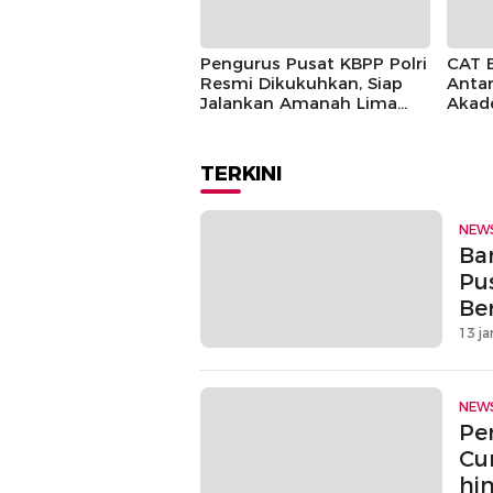
Pengurus Pusat KBPP Polri
CAT 
Resmi Dikukuhkan, Siap
Antar
Jalankan Amanah Lima
Akad
Tahun
TERKINI
NEW
Ban
Pu
Be
13 ja
NEW
Pe
Cu
hi