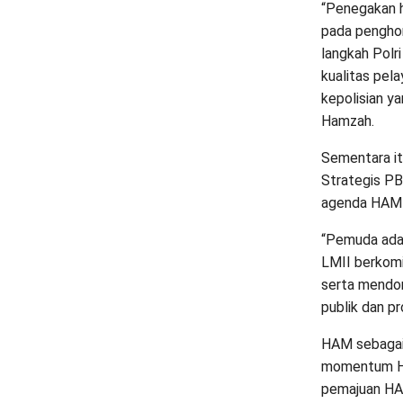
“Penegakan 
pada pengho
langkah Polr
kualitas pel
kepolisian ya
Hamzah.
Sementara it
Strategis P
agenda HAM 
“Pemuda adal
LMII berkom
serta mendor
publik dan p
HAM sebagai 
momentum Ha
pemajuan HAM