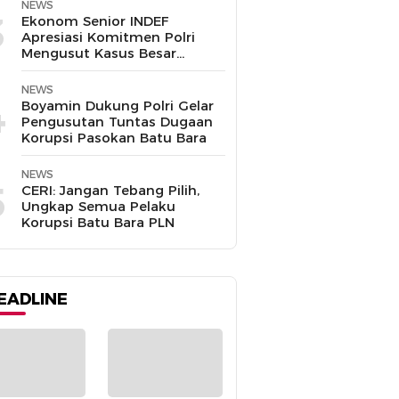
Disalahgunakan
NEWS
3
Ekonom Senior INDEF
Apresiasi Komitmen Polri
Mengusut Kasus Besar
hingga Tuntas
NEWS
4
Boyamin Dukung Polri Gelar
Pengusutan Tuntas Dugaan
Korupsi Pasokan Batu Bara
NEWS
5
CERI: Jangan Tebang Pilih,
Ungkap Semua Pelaku
Korupsi Batu Bara PLN
EADLINE