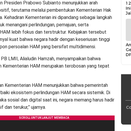
n Presiden Prabowo Subianto menunjukkan arah
12
In
sitif, terutama melalui pembentukan Kementerian Hak
Ja
a. Kehadiran Kementerian ini dipandang sebagai langkah
tuk menangani perlindungan, pemajuan, serta
AM lebih fokus dan terstruktur. Kebijakan tersebut
nyal kuat bahwa negara hadir dengan keseriusan tinggi
An
on persoalan HAM yang bersifat multidimensi.
Ge
D
PB LMII, Alialudin Hamzah, menyampaikan bahwa
Di
Ca
 Kementerian HAM merupakan terobosan yang tepat
“P
Bu
n Kementerian HAM menunjukkan bahwa pemerintah
baiki ekosistem perlindungan HAM secara sistemik. Di
ka sosial dan digital saat ini, negara memang harus hadir
if dan terukur,” ujarnya.
Co