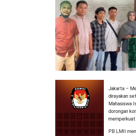
Jakarta – Me
dirayakan se
Mahasiswa Is
dorongan kon
memperkuat p
PB LMII men