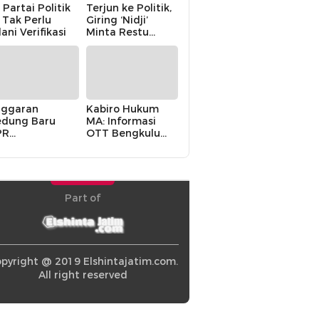
 Partai Politik
Terjun ke Politik,
i Tak Perlu
Giring ‘Nidji’
lani Verifikasi
Minta Restu
Keluarga
ggaran
Kabiro Hukum
dung Baru
MA: Informasi
PR
OTT Bengkulu
khawatirkan
Berasal dari
ir karena
Internal MA
olitik Balas
di” Pemerintah
Part of
pyright @ 2019 Elshintajatim.com.
All right reserved