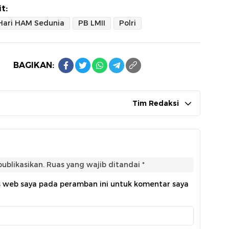
t:
Hari HAM Sedunia
PB LMII
Polri
BAGIKAN:
Tim Redaksi
ublikasikan.
Ruas yang wajib ditandai
*
s web saya pada peramban ini untuk komentar saya