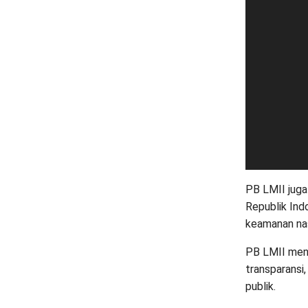
PB LMII jug
Republik Ind
keamanan nas
PB LMII mend
transparans
publik.