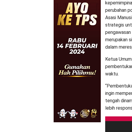
kepemimpina
perubahan po
Asasi Manusi
strategis un
pengawasan H
merupakan si
dalam meresp
Ketua Umum 
pembentukan
waktu.
“Pembentuka
ingin memper
tengah dinami
lebih respons