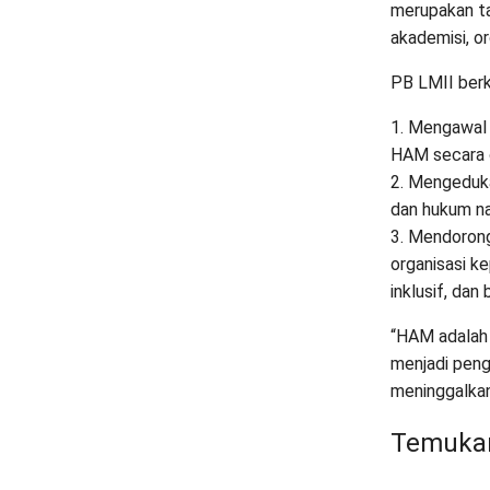
merupakan ta
akademisi, or
PB LMII berk
1. Mengawal 
HAM secara ob
2. Mengeduk
dan hukum na
3. Mendorong
organisasi k
inklusif, dan 
“HAM adalah 
menjadi peng
meninggalka
Temukan