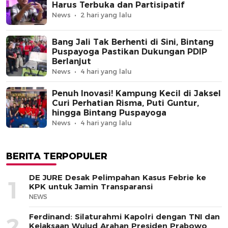
Harus Terbuka dan Partisipatif
News
2 hari yang lalu
Bang Jali Tak Berhenti di Sini, Bintang
Puspayoga Pastikan Dukungan PDIP
Berlanjut
News
4 hari yang lalu
Penuh Inovasi! Kampung Kecil di Jaksel
Curi Perhatian Risma, Puti Guntur,
hingga Bintang Puspayoga
News
4 hari yang lalu
BERITA TERPOPULER
DE JURE Desak Pelimpahan Kasus Febrie ke
1
KPK untuk Jamin Transparansi
NEWS
Ferdinand: Silaturahmi Kapolri dengan TNI dan
2
Kejaksaan Wujud Arahan Presiden Prabowo