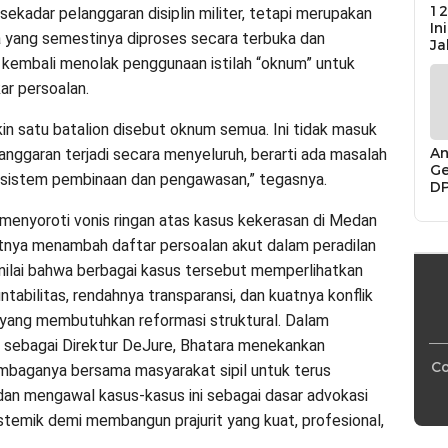
12
sekadar pelanggaran disiplin militer, tetapi merupakan
In
a yang semestinya diproses secara terbuka dan
Ja
a kembali menolak penggunaan istilah “oknum” untuk
ar persoalan.
in satu batalion disebut oknum semua. Ini tidak masuk
An
langgaran terjadi secara menyeluruh, berarti ada masalah
Ge
 sistem pembinaan dan pengawasan,” tegasnya.
D
Di
 menyoroti vonis ringan atas kasus kekerasan di Medan
Ca
“P
nya menambah daftar persoalan akut dalam peradilan
Bu
menilai bahwa berbagai kasus tersebut memperlihatkan
tabilitas, rendahnya transparansi, dan kuatnya konflik
yang membutuhkan reformasi struktural. Dalam
 sebagai Direktur DeJure, Bhatara menekankan
Co
baganya bersama masyarakat sipil untuk terus
an mengawal kasus-kasus ini sebagai dasar advokasi
stemik demi membangun prajurit yang kuat, profesional,