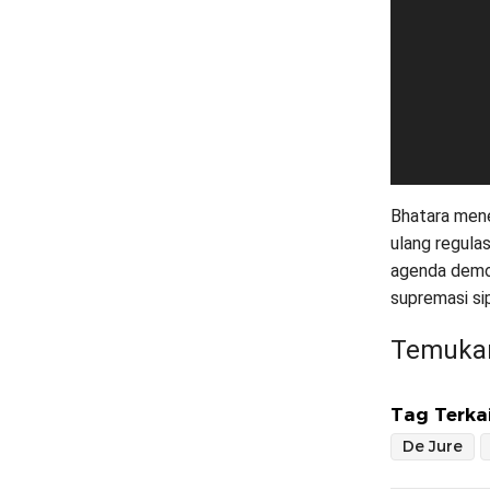
Bhatara mene
ulang regula
agenda demok
supremasi sip
Temukan
Tag Terkai
De Jure