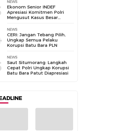
Disalahgunakan
NEWS
3
Ekonom Senior INDEF
Apresiasi Komitmen Polri
Mengusut Kasus Besar
hingga Tuntas
NEWS
4
CERI: Jangan Tebang Pilih,
Ungkap Semua Pelaku
Korupsi Batu Bara PLN
NEWS
5
Saut Situmorang: Langkah
Cepat Polri Ungkap Korupsi
Batu Bara Patut Diapresiasi
EADLINE