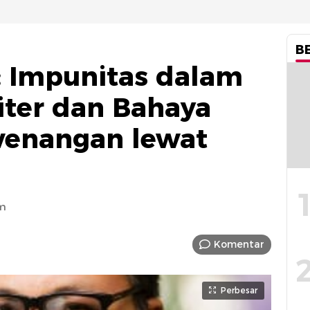
B
e: Impunitas dalam
iter dan Bahaya
wenangan lewat
am
Komentar
Perbesar