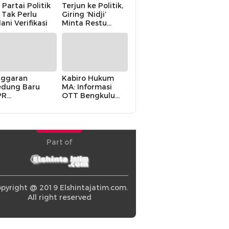
 Partai Politik
Terjun ke Politik,
i Tak Perlu
Giring ‘Nidji’
lani Verifikasi
Minta Restu
Keluarga
ggaran
Kabiro Hukum
dung Baru
MA: Informasi
PR
OTT Bengkulu
khawatirkan
Berasal dari
ir karena
Internal MA
olitik Balas
di” Pemerintah
Part of
pyright @ 2019 Elshintajatim.com.
All right reserved