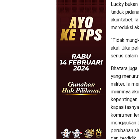
Lucky bukan 
tindak pidan
akuntabel. I
mereduksi ak
“Tidak mungk
akal. Jika pe
serius dalam
Bhatara juga
yang menurut
militer. Ia 
minimnya akun
kepentingan 
kapasitasnya
komitmen lem
mengajukan d
perubahan si
dan terdidik.