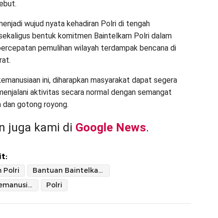
ebut.
menjadi wujud nyata kehadiran Polri di tengah
sekaligus bentuk komitmen Baintelkam Polri dalam
ercepatan pemulihan wilayah terdampak bencana di
at.
 kemanusiaan ini, diharapkan masyarakat dapat segera
menjalani aktivitas secara normal dengan semangat
 dan gotong royong.
 juga kami di
Google News
.
t:
 Polri
Bantuan Baintelkam Polri
Bantuan Kemanusiaan ke Sumbar
Polri