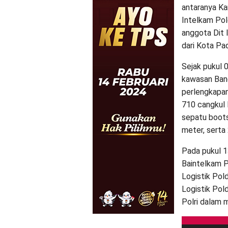
antaranya Kar
Intelkam Pol
anggota Dit 
dari Kota Pa
Sejak pukul 
kawasan Band
perlengkapan
710 cangkul 
sepatu boots,
meter, serta 
Pada pukul 1
Baintelkam P
Logistik Pold
Logistik Pol
Polri dalam