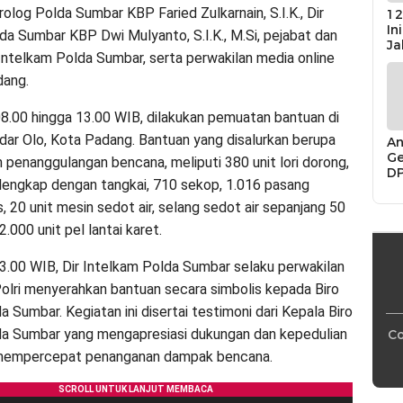
olog Polda Sumbar KBP Faried Zulkarnain, S.I.K., Dir
12
In
da Sumbar KBP Dwi Mulyanto, S.I.K., M.Si, pejabat dan
Ja
Intelkam Polda Sumbar, serta perwakilan media online
dang.
08.00 hingga 13.00 WIB, dilakukan pemuatan bantuan di
ar Olo, Kota Padang. Bantuan yang disalurkan berupa
An
Ge
 penanggulangan bencana, meliputi 380 unit lori dorong,
D
lengkap dengan tangkai, 710 sekop, 1.016 pasang
Di
Ca
 20 unit mesin sedot air, selang sedot air sepanjang 50
“P
2.000 unit pel lantai karet.
Bu
3.00 WIB, Dir Intelkam Polda Sumbar selaku perwakilan
olri menyerahkan bantuan secara simbolis kepada Biro
a Sumbar. Kegiatan ini disertai testimoni dari Kepala Biro
da Sumbar yang mengapresiasi dukungan dan kepedulian
Co
 mempercepat penanganan dampak bencana.