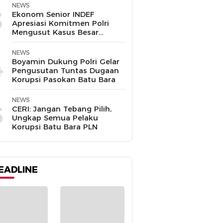
Disalahgunakan
NEWS
3
Ekonom Senior INDEF
Apresiasi Komitmen Polri
Mengusut Kasus Besar
hingga Tuntas
NEWS
4
Boyamin Dukung Polri Gelar
Pengusutan Tuntas Dugaan
Korupsi Pasokan Batu Bara
NEWS
5
CERI: Jangan Tebang Pilih,
Ungkap Semua Pelaku
Korupsi Batu Bara PLN
EADLINE