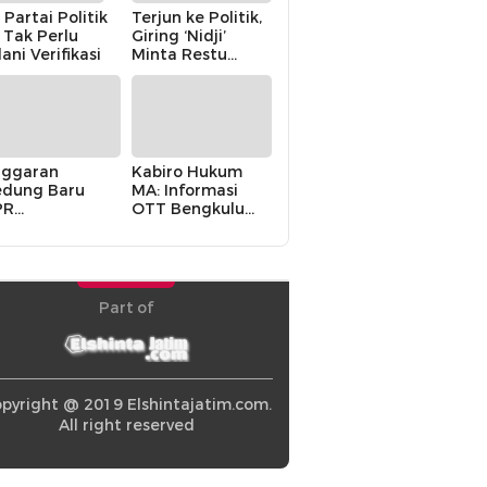
 Partai Politik
Terjun ke Politik,
i Tak Perlu
Giring ‘Nidji’
lani Verifikasi
Minta Restu
Keluarga
ggaran
Kabiro Hukum
dung Baru
MA: Informasi
PR
OTT Bengkulu
khawatirkan
Berasal dari
ir karena
Internal MA
olitik Balas
di” Pemerintah
Part of
pyright @ 2019 Elshintajatim.com.
All right reserved