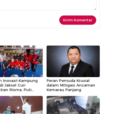
h Inovasi! Kampung
Peran Pemuda Krusial
 di Jaksel Curi
dalam Mitigasi Ancaman
tian Risma, Puti
Kemarau Panjang
r, hingga Bintang
ayoga