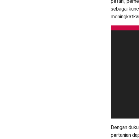
petani, peme
sebagai kunc
meningkatkan
Dengan dukun
pertanian da