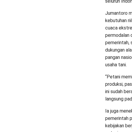
seluruh Indon
Jumantoro m
kebutuhan ri
cuaca ekstre
permodalan da
pemerintah, s
dukungan ala
pangan nasio
usaha tani.
“Petani memb
produksi, pas
ini sudah ber
langsung pad
Ia juga mene
pemerintah 
kebijakan ber