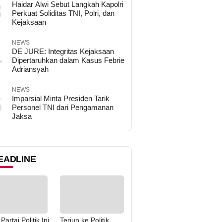
3
Haidar Alwi Sebut Langkah Kapolri
Perkuat Soliditas TNI, Polri, dan
Kejaksaan
NEWS
4
DE JURE: Integritas Kejaksaan
Dipertaruhkan dalam Kasus Febrie
Adriansyah
NEWS
5
Imparsial Minta Presiden Tarik
Personel TNI dari Pengamanan
Jaksa
EADLINE
Partai Politik Ini
Terjun ke Politik,