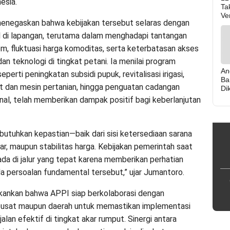
esia.
Ta
Ver
enegaskan bahwa kebijakan tersebut selaras dengan
il di lapangan, terutama dalam menghadapi tantangan
m, fluktuasi harga komoditas, serta keterbatasan akses
n teknologi di tingkat petani. Ia menilai program
An
eperti peningkatan subsidi pupuk, revitalisasi irigasi,
Ba
t dan mesin pertanian, hingga penguatan cadangan
Di
ka
nal, telah memberikan dampak positif bagi keberlanjutan
Bu
utuhkan kepastian—baik dari sisi ketersediaan sarana
ar, maupun stabilitas harga. Kebijakan pemerintah saat
ada di jalur yang tepat karena memberikan perhatian
a persoalan fundamental tersebut,” ujar Jumantoro.
kankan bahwa APPI siap berkolaborasi dengan
pusat maupun daerah untuk memastikan implementasi
jalan efektif di tingkat akar rumput. Sinergi antara