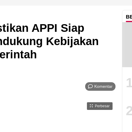
B
tikan APPI Siap
ndukung Kebijakan
erintah
Komentar
Perbesar