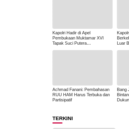
Kapolri Hadir di Apel
Kapol
Pembukaan Muktamar XVI
Berke
Tapak Suci Putera
Luar B
Muhammadiyah
Achmad Fanani: Pembahasan
Bang J
RUU HAM Harus Terbuka dan
Binta
Partisipatif
Dukun
TERKINI