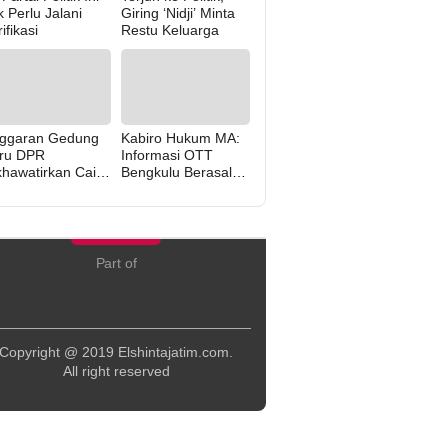
k Perlu Jalani
Giring ‘Nidji’ Minta
ifikasi
Restu Keluarga
ggaran Gedung
Kabiro Hukum MA:
ru DPR
Informasi OTT
khawatirkan Cair
Bengkulu Berasal
rena “Politik Balas
dari Internal MA
di” Pemerintah
Part of
Copyright @ 2019 Elshintajatim.com.
All right reserved