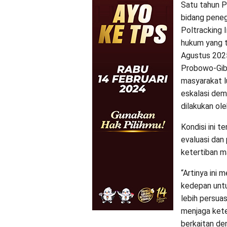
Satu tahun 
bidang peneg
Poltracking 
hukum yang te
Agustus 2025
Probowo-Gibr
masyarakat l
eskalasi dem
dilakukan ole
Kondisi ini 
evaluasi dan
ketertiban m
“Artinya ini 
kedepan untu
lebih persua
menjaga kete
berkaitan den