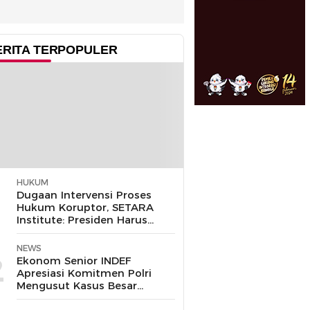
ERITA TERPOPULER
HUKUM
1
Dugaan Intervensi Proses
Hukum Koruptor, SETARA
Institute: Presiden Harus
Pastikan TNI Tak
Disalahgunakan
NEWS
2
Ekonom Senior INDEF
Apresiasi Komitmen Polri
Mengusut Kasus Besar
hingga Tuntas