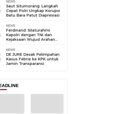
NEWS
3
Saut Situmorang: Langkah
Cepat Polri Ungkap Korupsi
Batu Bara Patut Diapresiasi
NEWS
4
Ferdinand: Silaturahmi
Kapolri dengan TNI dan
Kejaksaan Wujud Arahan
Presiden Prabowo
NEWS
5
DE JURE Desak Pelimpahan
Kasus Febrie ke KPK untuk
Jamin Transparansi
EADLINE