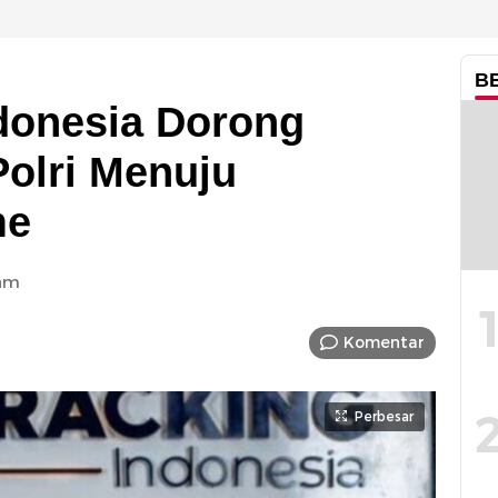
B
ndonesia Dorong
Polri Menuju
me
 am
Komentar
Perbesar