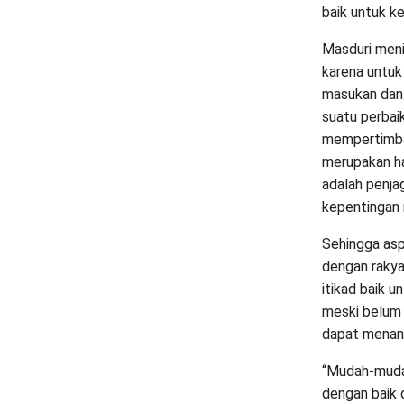
baik untuk ke
Masduri meni
karena untuk 
masukan dan 
suatu perbai
mempertimban
merupakan ha
adalah penja
kepentingan 
Sehingga asp
dengan rakya
itikad baik u
meski belum 
dapat menang
“Mudah-mudah
dengan baik 