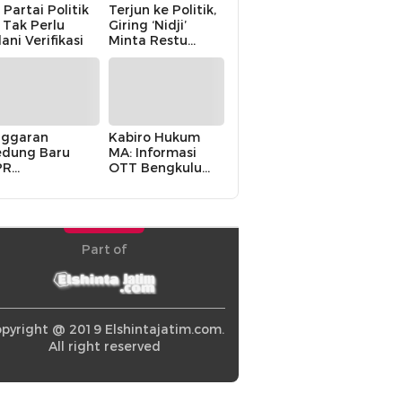
 Partai Politik
Terjun ke Politik,
i Tak Perlu
Giring ‘Nidji’
lani Verifikasi
Minta Restu
Keluarga
ggaran
Kabiro Hukum
dung Baru
MA: Informasi
PR
OTT Bengkulu
khawatirkan
Berasal dari
ir karena
Internal MA
olitik Balas
di” Pemerintah
Part of
pyright @ 2019 Elshintajatim.com.
All right reserved