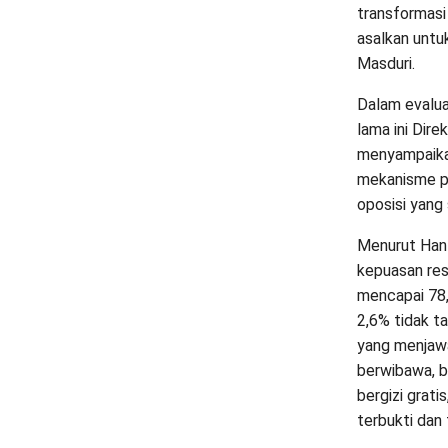
transformasi 
asalkan untu
Masduri.
Dalam evalua
lama ini Dir
menyampaika
mekanisme pe
oposisi yang 
Menurut Hant
kepuasan re
mencapai 78
2,6% tidak t
yang menjaw
berwibawa, b
bergizi grat
terbukti dan