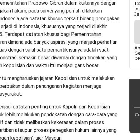
Pemerintahan Prabowo-Gibran dalam kaitannya dengan
12
In
akan hukum, pada survei yang pernah dilakukan
Ja
Indonesia ada catatan khusus terkait bidang penegakan
rjadi di Indonesia, khususnya yang terjadi di akhir
. Terdapat catatan khusus bagi Pemerintahan
an dimana ada banyak aspirasi yang menjadi perhatian
An
uas dengan salahsatu pemantik isunya adalah saat
Ge
onstrasi semakin besar diwarnai dengan tindakan yang
D
Di
h kepolisian dan waktu itu menjadi garis besar.
Ca
“P
tentu mengharuskan jajaran Kepolisian untuk melakukan
Bu
 perbaikan dalam penanganan kegiatan menjaga
asyarakat.
menjadi catatan penting untuk Kapolri dan Kepolisian
k lebih melakukan pendekatan dengan cara-cara yang
Co
sif dan tidak melibatkan kekerasan dalam proses
rtiban ataupun proses penegakan hukum lainnya yang
gan kepolisian”, ujar Masduri.