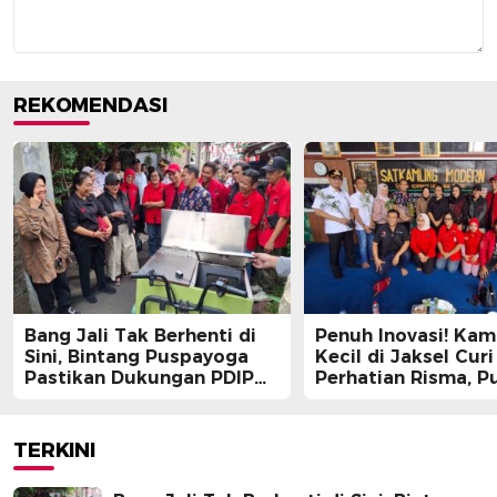
REKOMENDASI
Bang Jali Tak Berhenti di
Penuh Inovasi! Ka
Sini, Bintang Puspayoga
Kecil di Jaksel Curi
Pastikan Dukungan PDIP
Perhatian Risma, Pu
Berlanjut
Guntur, hingga Bin
Puspayoga
TERKINI