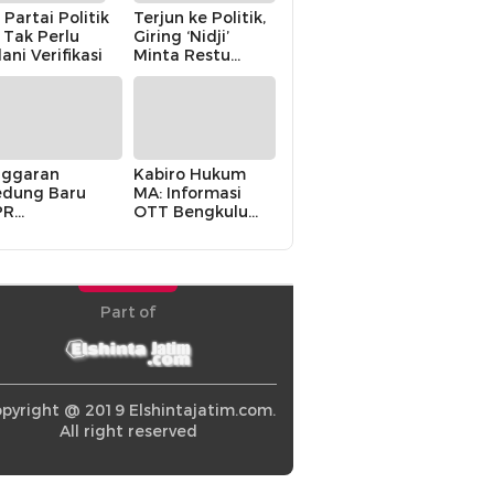
 Partai Politik
Terjun ke Politik,
i Tak Perlu
Giring ‘Nidji’
lani Verifikasi
Minta Restu
Keluarga
ggaran
Kabiro Hukum
dung Baru
MA: Informasi
PR
OTT Bengkulu
khawatirkan
Berasal dari
ir karena
Internal MA
olitik Balas
di” Pemerintah
Part of
pyright @ 2019 Elshintajatim.com.
All right reserved