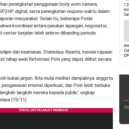
rkan peningkatan penggunaan body worn camera,
12
In
 SP2HP digital, serta peningkatan respons waktu dalam
Ja
aporan masyarakat. Selain itu, beberapa Polda
ahwa koordinasi antara pasukan lapangan, negosiator,
center berjalan lebih sinkron dibanding periode
An
Ge
elijen dan keamanan, Stanislaus Riyanta, menilai capaian
D
asil tahap awal Reformasi Polri yang dapat dilihat secara
Di
Ca
“P
Bu
olri bukan jargon. Kita mulai melihat dampaknya: anggota
s, pengawasan internal diperkuat, dan Polri lebih terbuka
langkah-langkah mereka kepada publik,” ungkap
elasa (19/11).
Co