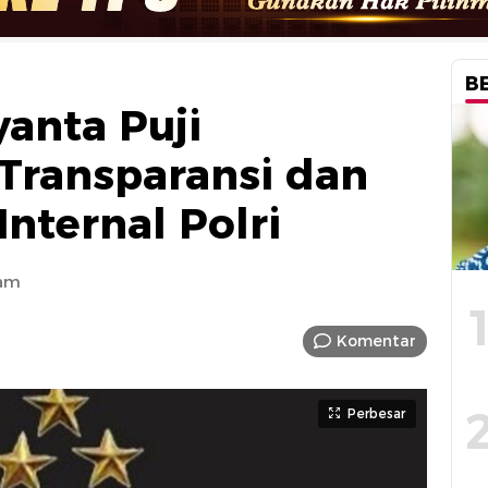
B
yanta Puji
Transparansi dan
nternal Polri
 am
Komentar
Perbesar