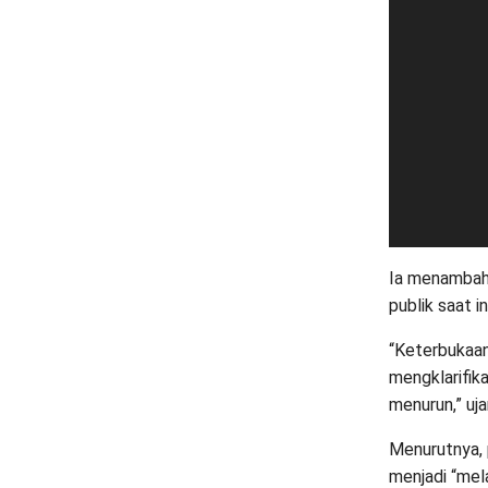
Ia menambahk
publik saat i
“Keterbukaan
mengklarifik
menurun,” uja
Menurutnya, 
menjadi “mela