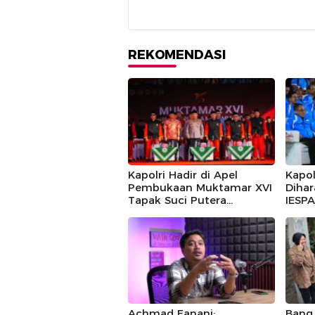
REKOMENDASI
Kapolri Hadir di Apel
Kapol
Pembukaan Muktamar XVI
Dihar
Tapak Suci Putera
IESPA
Muhammadiyah
bagi 
Achmad Fanani:
Bang 