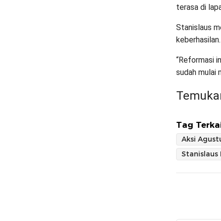
terasa di lap
Stanislaus m
keberhasilan.
“Reformasi in
sudah mulai m
Temukan
Tag Terkai
Aksi Agust
Stanislaus