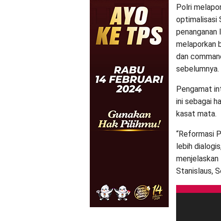
Polri melapo
optimalisasi
penanganan l
melaporkan b
dan command 
sebelumnya.
Pengamat int
ini sebagai h
kasat mata.
“Reformasi P
lebih dialogi
menjelaskan 
Stanislaus, S