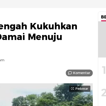
B
engah Kukuhkan
Damai Menuju
 am
Komentar
Perbesar