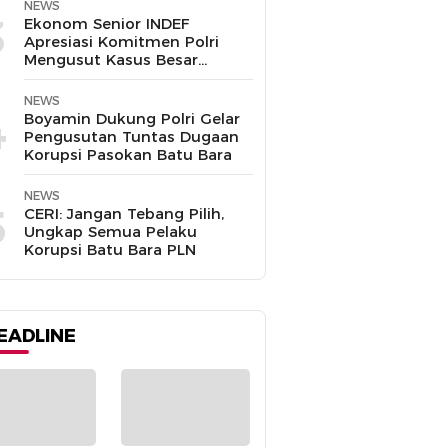
Disalahgunakan
NEWS
3
Ekonom Senior INDEF
Apresiasi Komitmen Polri
Mengusut Kasus Besar
hingga Tuntas
NEWS
4
Boyamin Dukung Polri Gelar
Pengusutan Tuntas Dugaan
Korupsi Pasokan Batu Bara
NEWS
5
CERI: Jangan Tebang Pilih,
Ungkap Semua Pelaku
Korupsi Batu Bara PLN
EADLINE