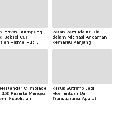
h Inovasi! Kampung
Peran Pemuda Krusial
 di Jaksel Curi
dalam Mitigasi Ancaman
tian Risma, Puti
Kemarau Panjang
r, hingga Bintang
ayoga
Berstandar Olimpiade
Kasus Sutrimo Jadi
 350 Peserta Menuju
Momentum Uji
emi Kepolisian
Transparansi Aparat
Penegak Hukum