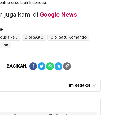
online di seluruh Indonesia.
 juga kami di
Google News
.
t:
Konvoi Kondusif ke Jakarta
Ojol SAKO
Ojol Satu Komando
uino
BAGIKAN:
Tim Redaksi