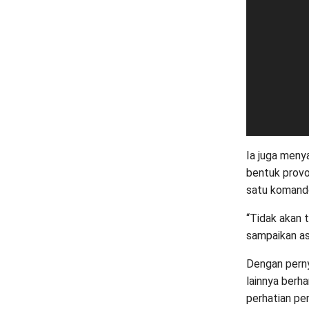
Ia juga men
bentuk provo
satu komand
“Tidak akan 
sampaikan asp
Dengan pern
lainnya berh
perhatian pe