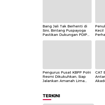
Bang Jali Tak Berhenti di
Penu
Sini, Bintang Puspayoga
Kecil
Pastikan Dukungan PDIP
Perha
Berlanjut
Guntu
Pusp
Pengurus Pusat KBPP Polri
CAT 
Resmi Dikukuhkan, Siap
Antar
Jalankan Amanah Lima
Akad
Tahun
TERKINI