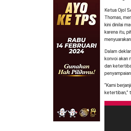
Ketua Ojol S
Thomas, menu
kini dinilai
karena itu, p
menyuarakan 
Dalam dekla
konvoi akan
dan ketertib
penyampaian a
“Kami berjan
ketertiban,” 