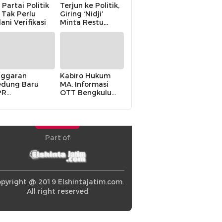
 Partai Politik
Terjun ke Politik,
i Tak Perlu
Giring ‘Nidji’
lani Verifikasi
Minta Restu
Keluarga
ggaran
Kabiro Hukum
dung Baru
MA: Informasi
PR
OTT Bengkulu
khawatirkan
Berasal dari
ir karena
Internal MA
olitik Balas
di” Pemerintah
Part of
pyright @ 2019 Elshintajatim.com.
All right reserved