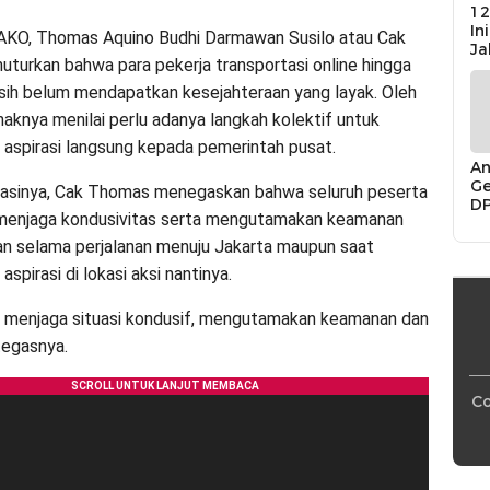
12
In
AKO, Thomas Aquino Budhi Darmawan Susilo atau Cak
Ja
turkan bahwa para pekerja transportasi online hingga
 masih belum mendapatkan kesejahteraan yang layak. Oleh
ihaknya menilai perlu adanya langkah kolektif untuk
aspirasi langsung kepada pemerintah pusat.
An
Ge
rasinya, Cak Thomas menegaskan bahwa seluruh peserta
D
 menjaga kondusivitas serta mengutamakan keamanan
Di
Ca
an selama perjalanan menuju Jakarta maupun saat
“P
spirasi di lokasi aksi nantinya.
Bu
ji menjaga situasi kondusif, mengutamakan keamanan dan
tegasnya.
Co