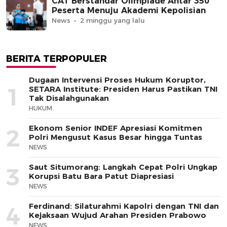
CAT Berstandar Olimpiade Antar 350
Peserta Menuju Akademi Kepolisian
News
2 minggu yang lalu
BERITA TERPOPULER
Dugaan Intervensi Proses Hukum Koruptor,
1
SETARA Institute: Presiden Harus Pastikan TNI
Tak Disalahgunakan
HUKUM
Ekonom Senior INDEF Apresiasi Komitmen
2
Polri Mengusut Kasus Besar hingga Tuntas
NEWS
Saut Situmorang: Langkah Cepat Polri Ungkap
3
Korupsi Batu Bara Patut Diapresiasi
NEWS
Ferdinand: Silaturahmi Kapolri dengan TNI dan
4
Kejaksaan Wujud Arahan Presiden Prabowo
NEWS