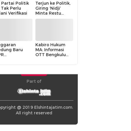
 Partai Politik
Terjun ke Politik,
i Tak Perlu
Giring ‘Nidji’
lani Verifikasi
Minta Restu
Keluarga
ggaran
Kabiro Hukum
dung Baru
MA: Informasi
PR
OTT Bengkulu
khawatirkan
Berasal dari
ir karena
Internal MA
olitik Balas
di” Pemerintah
Part of
pyright @ 2019 Elshintajatim.com.
All right reserved