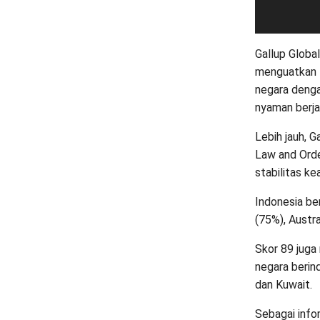
Gallup Globa
menguatkan t
negara denga
nyaman berjal
Lebih jauh, 
Law and Orde
stabilitas k
Indonesia be
(75%), Austra
Skor 89 juga
negara berin
dan Kuwait.
Sebagai info