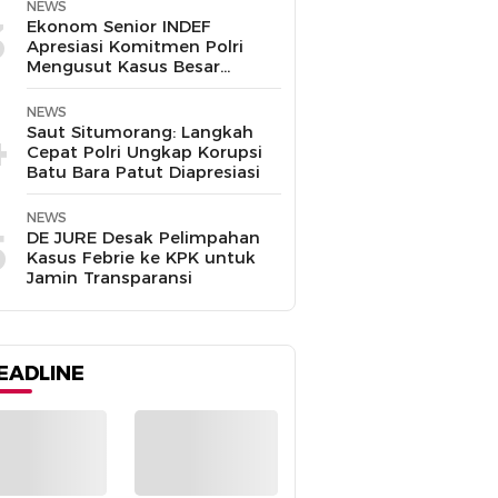
Disalahgunakan
NEWS
3
Ekonom Senior INDEF
Apresiasi Komitmen Polri
Mengusut Kasus Besar
hingga Tuntas
NEWS
4
Saut Situmorang: Langkah
Cepat Polri Ungkap Korupsi
Batu Bara Patut Diapresiasi
NEWS
5
DE JURE Desak Pelimpahan
Kasus Febrie ke KPK untuk
Jamin Transparansi
EADLINE