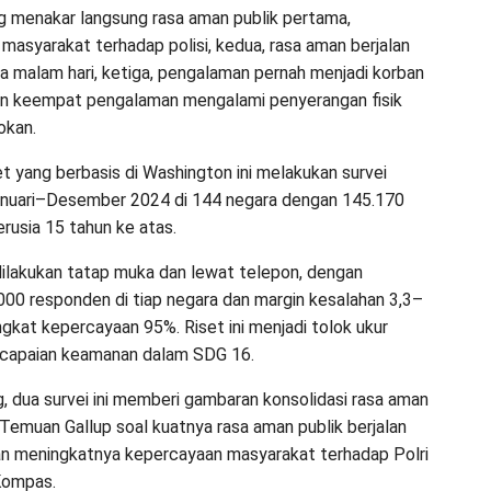
ng menakar langsung rasa aman publik pertama,
masyarakat terhadap polisi, kedua, rasa aman berjalan
da malam hari, ketiga, pengalaman pernah menjadi korban
an keempat pengalaman mengalami penyerangan fisik
okan.
t yang berbasis di Washington ini melakukan survei
anuari–Desember 2024 di 144 negara dengan 145.170
rusia 15 tahun ke atas.
lakukan tatap muka dan lewat telepon, dengan
.000 responden di tiap negara dan margin kesalahan 3,3–
ngkat kepercayaan 95%. Riset ini menjadi tolok ukur
 capaian keamanan dalam SDG 16.
g, dua survei ini memberi gambaran konsolidasi rasa aman
 Temuan Gallup soal kuatnya rasa aman publik berjalan
an meningkatnya kepercayaan masyarakat terhadap Polri
 Kompas.