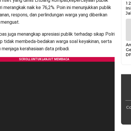
 riset yang dirilis Litbang Kompas,kepercayaan publik
12
ri merangkak naik ke 76,2%. Poin ini menunjukkan publik
In
Ja
yanan, respons, dan perlindungan warga yang diberikan
 menguat.
as juga menangkap apresiasi publik terhadap sikap Polri
p tidak membeda-bedakan warga soal keyakinan, serta
An
 menjaga kerahasiaan data pribadi.
Ge
D
Di
Ca
“P
Bu
Co