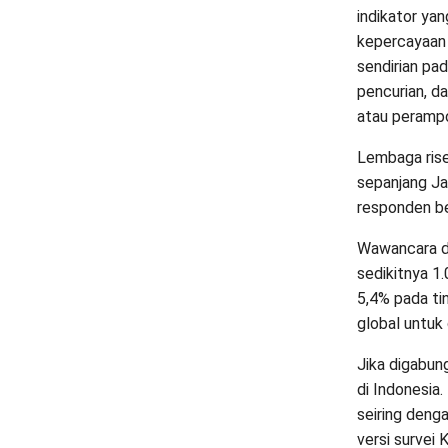
indikator ya
kepercayaan 
sendirian pa
pencurian, d
atau peramp
Lembaga rise
sepanjang J
responden be
Wawancara di
sedikitnya 1
5,4% pada ti
global untuk
Jika digabun
di Indonesia.
seiring deng
versi survei