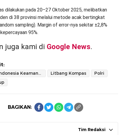
s dilakukan pada 20–27 Oktober 2025, melibatkan
den di 38 provinsi melalui metode acak bertingkat
random sampling). Margin of error-nya sekitar ±2,8%
 kepercayaan 95%.
 juga kami di
Google News
.
t:
Indonesia Keamanan Tertinggi
Litbang Kompas
Polri
up
BAGIKAN:
Tim Redaksi