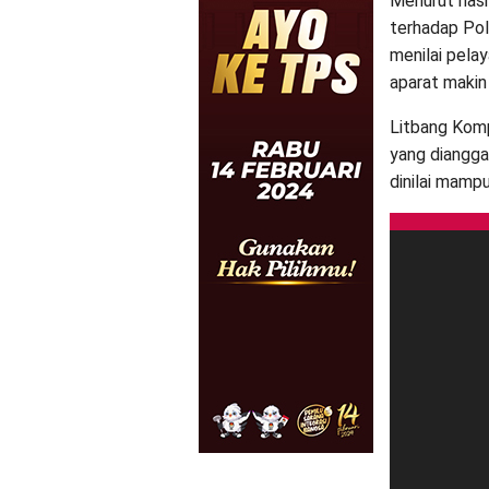
Menurut hasil
terhadap Pol
menilai pela
aparat makin
Litbang Komp
yang diangga
dinilai mampu