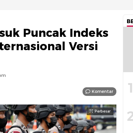
B
suk Puncak Indeks
ernasional Versi
 pm
Komentar
Perbesar