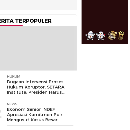
ERITA TERPOPULER
HUKUM
1
Dugaan Intervensi Proses
Hukum Koruptor, SETARA
Institute: Presiden Harus
Pastikan TNI Tak
Disalahgunakan
NEWS
2
Ekonom Senior INDEF
Apresiasi Komitmen Polri
Mengusut Kasus Besar
hingga Tuntas