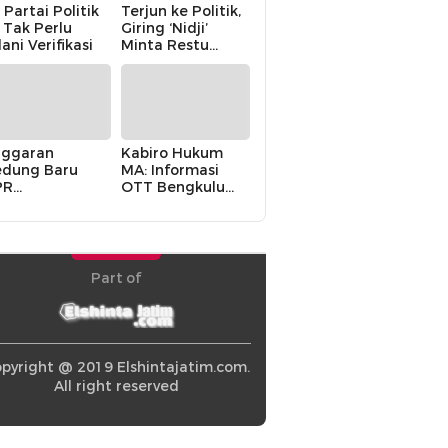
 Partai Politik
Terjun ke Politik,
i Tak Perlu
Giring ‘Nidji’
lani Verifikasi
Minta Restu
Keluarga
ggaran
Kabiro Hukum
dung Baru
MA: Informasi
PR
OTT Bengkulu
khawatirkan
Berasal dari
ir karena
Internal MA
olitik Balas
di” Pemerintah
Part of
pyright @ 2019 Elshintajatim.com.
All right reserved