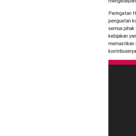
mengedepanka
Peringatan H
penguatan ko
semua pihak 
kebijakan yan
memastikan s
kontribusiny