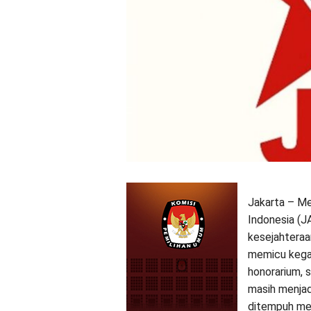
Jakarta – Men
Indonesia (JA
kesejahteraan
memicu kega
honorarium, 
masih menjad
ditempuh mela