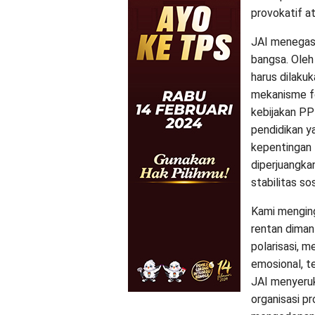
provokatif a
JAI menegas
bangsa. Oleh
harus dilakuk
mekanisme fo
kebijakan PP
pendidikan y
kepentingan 
diperjuangka
stabilitas sos
Kami menging
rentan diman
polarisasi, 
emosional, t
JAI menyeruk
organisasi pr