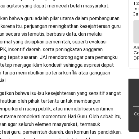
12
tau agitasi yang dapat memecah belah masyarakat.
In
Ja
kan bahwa guru adalah pilar utama dalam pembangunan
 karena itu, perjuangan meningkatkan kesejahteraan guru
an secara sistematis, berbasis data, dan melalui
rmal yang disiapkan pemerintah, seperti evaluasi
An
PK, insentif daerah, serta peningkatan anggaran
Ge
ang tepat sasaran. JAI mendorong agar para pemangku
D
Di
tetap menjaga iklim kondusif sehingga aspirasi dapat
Ca
n tanpa menimbulkan potensi konflik atau gangguan
“P
Bu
ial.
atkan bahwa isu-isu kesejahteraan yang sensitif sangat
faatkan oleh pihak tertentu untuk membangun
memperkeruh ruang publik, atau memobilisasi sentimen
Co
erutama mendekati momentum Hari Guru. Oleh sebab itu,
an agar seluruh elemen masyarakat, termasuk
ofesi guru, pemerintah daerah, dan komunitas pendidikan,