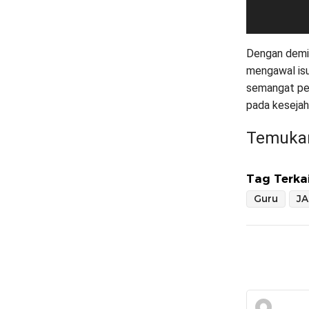
Dengan demi
mengawal isu
semangat per
pada kesejah
Temukan
Tag Terkai
Guru
JA