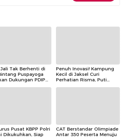
Jali Tak Berhenti di
Penuh Inovasi! Kampung
 Bintang Puspayoga
Kecil di Jaksel Curi
ikan Dukungan PDIP
Perhatian Risma, Puti
njut
Guntur, hingga Bintang
Puspayoga
rus Pusat KBPP Polri
CAT Berstandar Olimpiade
i Dikukuhkan, Siap
Antar 350 Peserta Menuju