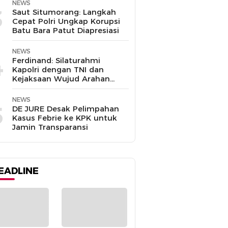
NEWS
3
Saut Situmorang: Langkah
Cepat Polri Ungkap Korupsi
Batu Bara Patut Diapresiasi
NEWS
4
Ferdinand: Silaturahmi
Kapolri dengan TNI dan
Kejaksaan Wujud Arahan
Presiden Prabowo
NEWS
5
DE JURE Desak Pelimpahan
Kasus Febrie ke KPK untuk
Jamin Transparansi
EADLINE