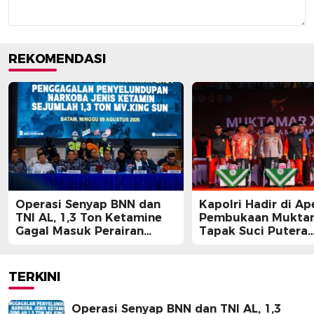
REKOMENDASI
Operasi Senyap BNN dan
Kapolri Hadir di Ap
TNI AL, 1,3 Ton Ketamine
Pembukaan Muktam
Gagal Masuk Perairan
Tapak Suci Putera
Indonesia
Muhammadiyah
TERKINI
Operasi Senyap BNN dan TNI AL, 1,3