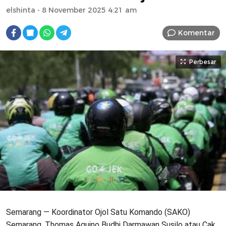
elshinta
- 8 November 2025 4:21 am
Komentar
Perbesar
Semarang — Koordinator Ojol Satu Komando (SAKO)
Semarang, Thomas Aquino Budhi Darmawan Susilo atau Cak