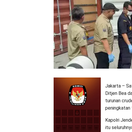
Jakarta – Sa
Ditjen Bea d
turunan crud
peningkatan 
Kapolri Jend
itu seluruhn