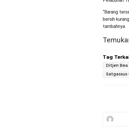
Pelabuhan Tan
“Barang ters
bersih kurang
tambahnya.
Temukan
Tag Terkai
Ditjen Bea
Satgassus 