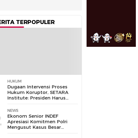
ERITA TERPOPULER
HUKUM
1
Dugaan Intervensi Proses
Hukum Koruptor, SETARA
Institute: Presiden Harus
Pastikan TNI Tak
Disalahgunakan
NEWS
2
Ekonom Senior INDEF
Apresiasi Komitmen Polri
Mengusut Kasus Besar
hingga Tuntas