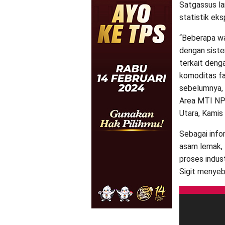
Satgassus la
statistik eks
“Beberapa wa
dengan siste
terkait denga
komoditas fa
sebelumnya, 
Area MTI NPC
Utara, Kamis
Sebagai infor
asam lemak, 
proses indus
Sigit menyeb