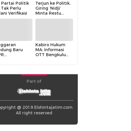
 Partai Politik
Terjun ke Politik,
i Tak Perlu
Giring ‘Nidji’
lani Verifikasi
Minta Restu
Keluarga
ggaran
Kabiro Hukum
dung Baru
MA: Informasi
PR
OTT Bengkulu
khawatirkan
Berasal dari
ir karena
Internal MA
olitik Balas
di” Pemerintah
Part of
pyright @ 2019 Elshintajatim.com.
All right reserved