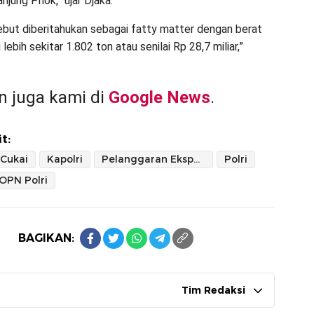
jung Priok,” ujar Djaka.
ebut diberitahukan sebagai fatty matter dengan berat
 lebih sekitar 1.802 ton atau senilai Rp 28,7 miliar,”
 juga kami di
Google News
.
t:
 Cukai
Kapolri
Pelanggaran Ekspor CPO
Polri
OPN Polri
BAGIKAN:
Tim Redaksi