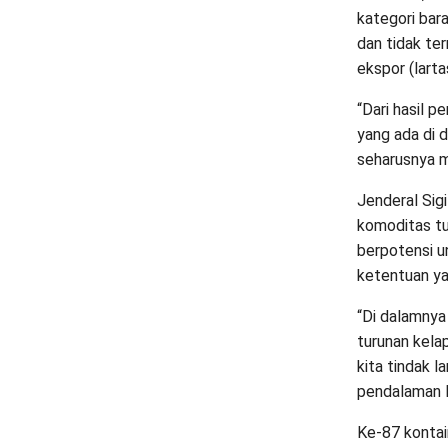
kategori bar
dan tidak te
ekspor (larta
“Dari hasil 
yang ada di 
seharusnya m
Jenderal Si
komoditas tu
berpotensi u
ketentuan ya
“Di dalamnya
turunan kela
kita tindak l
pendalaman le
Ke-87 kontai