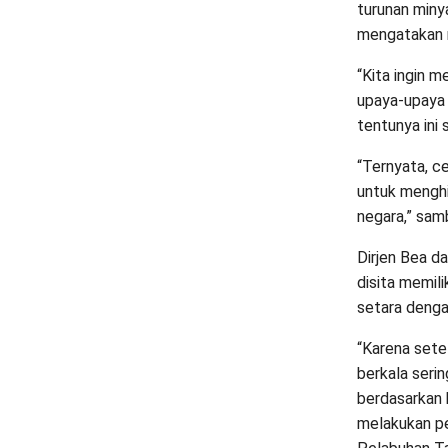
turunan miny
mengatakan 
“Kita ingin m
upaya-upaya 
tentunya ini s
“Ternyata, c
untuk menghi
negara,” sam
Dirjen Bea d
disita memili
setara dengan
“Karena sete
berkala serin
berdasarkan 
melakukan pe