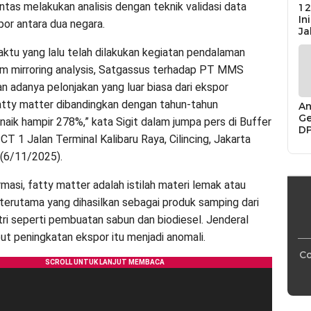
ntas melakukan analisis dengan teknik validasi data
12
In
por antara dua negara.
Ja
ktu yang lalu telah dilakukan kegiatan pendalaman
m mirroring analysis, Satgassus terhadap PT MMS
n adanya pelonjakan yang luar biasa dari ekspor
tty matter dibandingkan dengan tahun-tahun
An
Ge
naik hampir 278%,” kata Sigit dalam jumpa pers di Buffer
D
T 1 Jalan Terminal Kalibaru Raya, Cilincing, Jakarta
Di
Ca
 (6/11/2025).
“P
Bu
masi, fatty matter adalah istilah materi lemak atau
terutama yang dihasilkan sebagai produk samping dari
tri seperti pembuatan sabun dan biodiesel. Jenderal
ut peningkatan ekspor itu menjadi anomali.
Co