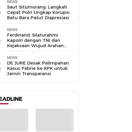
NEWS
3
Saut Situmorang: Langkah
Cepat Polri Ungkap Korupsi
Batu Bara Patut Diapresiasi
NEWS
4
Ferdinand: Silaturahmi
Kapolri dengan TNI dan
Kejaksaan Wujud Arahan
Presiden Prabowo
NEWS
5
DE JURE Desak Pelimpahan
Kasus Febrie ke KPK untuk
Jamin Transparansi
EADLINE