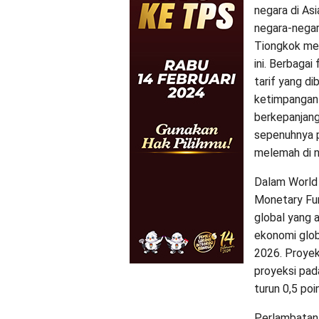
negara di As
negara-negar
Tiongkok men
ini. Berbagai
tarif yang di
ketimpangan 
berkepanjang
sepenuhnya 
melemah di n
Dalam World 
Monetary Fu
global yang 
ekonomi glob
2026. Proyek
proyeksi pad
turun 0,5 po
Perlambatan