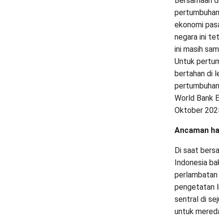
Bersamaan de
pertumbuhan
ekonomi pasa
negara ini t
ini masih sa
Untuk pertum
bertahan di l
pertumbuhan 
World Bank E
Oktober 2025 
Ancaman han
Di saat bers
Indonesia ba
perlambatan 
pengetatan l
sentral di se
untuk mereda