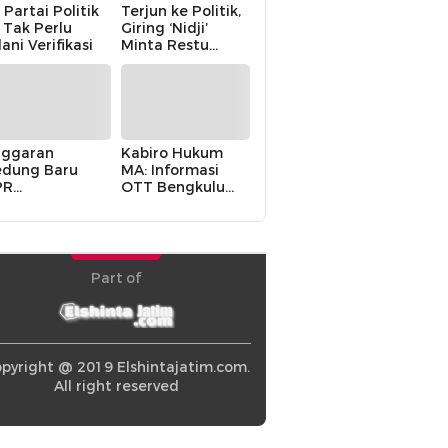
 Partai Politik
Terjun ke Politik,
i Tak Perlu
Giring ‘Nidji’
lani Verifikasi
Minta Restu
Keluarga
ggaran
Kabiro Hukum
dung Baru
MA: Informasi
PR
OTT Bengkulu
khawatirkan
Berasal dari
ir karena
Internal MA
olitik Balas
di” Pemerintah
Part of
pyright @ 2019 Elshintajatim.com.
All right reserved