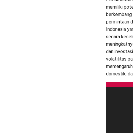
memiliki pot
berkembang m
permintaan d
Indonesia ya
secara kesel
meningkatnya
dan investas
volatilitas 
memengaruhi 
domestik, da