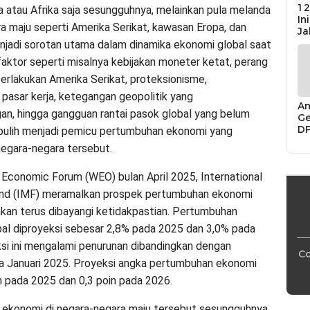
12
ia atau Afrika saja sesungguhnya, melainkan pula melanda
In
a maju seperti Amerika Serikat, kawasan Eropa, dan
Ja
jadi sorotan utama dalam dinamika ekonomi global saat
 faktor seperti misalnya kebijakan moneter ketat, perang
berlakukan Amerika Serikat, proteksionisme,
pasar kerja, ketegangan geopolitik yang
An
an, hingga gangguan rantai pasok global yang belum
Ge
D
pulih menjadi pemicu pertumbuhan ekonomi yang
Di
egara-negara tersebut.
Ca
“P
Bu
Economic Forum (WEO) bulan April 2025, International
nd (IMF) meramalkan prospek pertumbuhan ekonomi
akan terus dibayangi ketidakpastian. Pertumbuhan
al diproyeksi sebesar 2,8% pada 2025 dan 3,0% pada
si ini mengalami penurunan dibandingkan dengan
Co
a Januari 2025. Proyeksi angka pertumbuhan ekonomi
in pada 2025 dan 0,3 poin pada 2026.
 ekonomi di negara-negara maju tersebut sesungguhnya