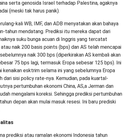
aina serta genosida Israel terhadap Palestina, agaknya
dai (meski tak harus panik).
rulang-kali WB, IMF, dan ADB menyatakan akan bahaya
hun-tahun mendatang. Prediksi itu mereka dapat dari
 naiknya suku bunga acuan di Inggris yang tercatat
 atau naik 200 basis points (bps) dan AS telah mencapai
 sebelumnya naik 300 bps (diperkirakan AS kembali akan
besar 75 bps lagi, termasuk Eropa sebesar 125 bps). Ini
ai kenaikan esktrim selama ini yang sebelumnya Eropa
 dari sisi policy rate-nya. Kemudian, pada kuartal-
njutnya pertumbuhan ekonomi China, AS,a Jerman dan
 sudah mengalami koreksi. Sehingga prediksi pertumbuhan
 tahun depan akan mulai masuk resesi. Ini baru prediski
.
alitas
na prediksi atau ramalan ekonomi Indonesia tahun