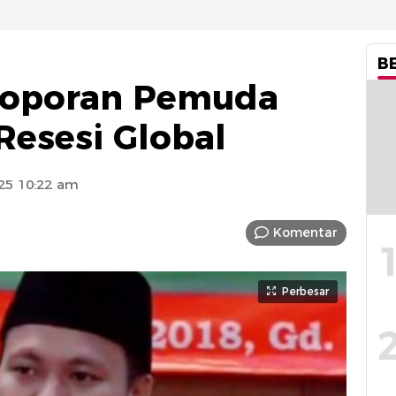
B
eloporan Pemuda
esesi Global
25 10:22 am
Komentar
Perbesar