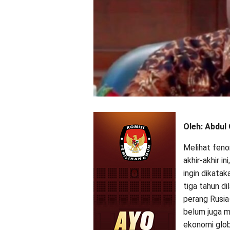
Oleh: Abdul
Melihat feno
akhir-akhir i
ingin dikata
tiga tahun d
perang Rusia
belum juga 
ekonomi glob