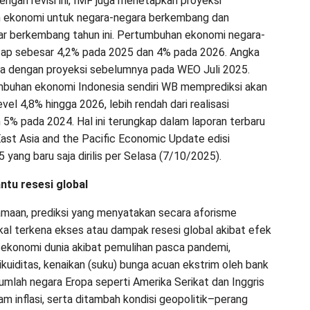
ngan revisi ini, IMF juga menetapkan proyeksi
 ekonomi untuk negara-negara berkembang dan
r berkembang tahun ini. Pertumbuhan ekonomi negara-
etap sebesar 4,2% pada 2025 dan 4% pada 2026. Angka
ma dengan proyeksi sebelumnya pada WEO Juli 2025.
buhan ekonomi Indonesia sendiri WB memprediksi akan
evel 4,8% hingga 2026, lebih rendah dari realisasi
5% pada 2024. Hal ini terungkap dalam laporan terbaru
ast Asia and the Pacific Economic Update edisi
yang baru saja dirilis per Selasa (7/10/2025).
tu resesi global
amaan, prediksi yang menyatakan secara aforisme
kal terkena ekses atau dampak resesi global akibat efek
ekonomi dunia akibat pemulihan pasca pandemi,
ikuiditas, kenaikan (suku) bunga acuan ekstrim oleh bank
jumlah negara Eropa seperti Amerika Serikat dan Inggris
m inflasi, serta ditambah kondisi geopolitik–perang