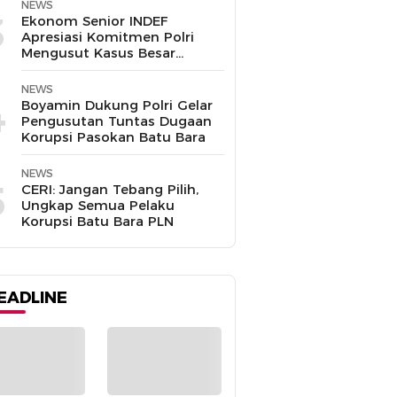
Disalahgunakan
NEWS
3
Ekonom Senior INDEF
Apresiasi Komitmen Polri
Mengusut Kasus Besar
hingga Tuntas
NEWS
4
Boyamin Dukung Polri Gelar
Pengusutan Tuntas Dugaan
Korupsi Pasokan Batu Bara
NEWS
5
CERI: Jangan Tebang Pilih,
Ungkap Semua Pelaku
Korupsi Batu Bara PLN
EADLINE