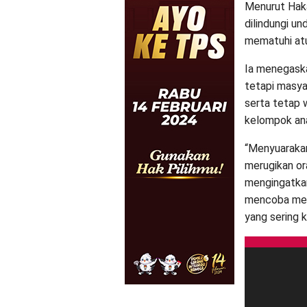
Menurut Haka
dilindungi u
mematuhi atu
Ia menegaska
tetapi masya
serta tetap 
kelompok an
“Menyuarakan
merugikan or
mengingatkan
mencoba mem
yang sering 