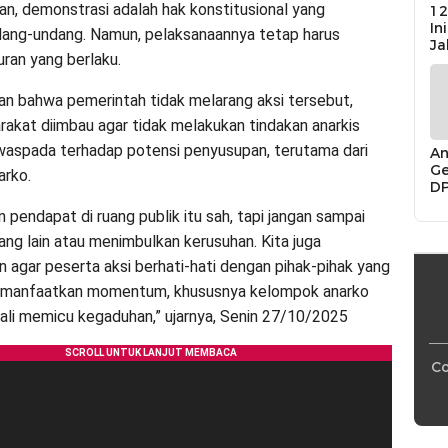
n, demonstrasi adalah hak konstitusional yang
12
In
ndang-undang. Namun, pelaksanaannya tetap harus
Ja
ran yang berlaku.
n bahwa pemerintah tidak melarang aksi tersebut,
rakat diimbau agar tidak melakukan tindakan anarkis
waspada terhadap potensi penyusupan, terutama dari
An
Ge
arko.
D
Di
 pendapat di ruang publik itu sah, tapi jangan sampai
Ca
“P
ang lain atau menimbulkan kerusuhan. Kita juga
Bu
 agar peserta aksi berhati-hati dengan pihak-pihak yang
anfaatkan momentum, khususnya kelompok anarko
kali memicu kegaduhan,” ujarnya, Senin 27/10/2025
Co