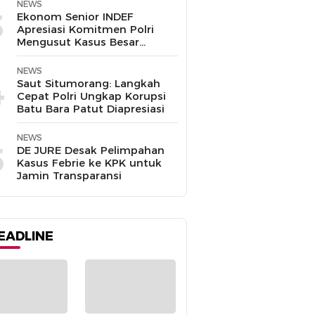
NEWS
3
Ekonom Senior INDEF
Apresiasi Komitmen Polri
Mengusut Kasus Besar
hingga Tuntas
NEWS
4
Saut Situmorang: Langkah
Cepat Polri Ungkap Korupsi
Batu Bara Patut Diapresiasi
NEWS
5
DE JURE Desak Pelimpahan
Kasus Febrie ke KPK untuk
Jamin Transparansi
EADLINE