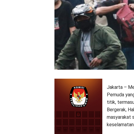
Jakarta – Me
Pemuda yang 
titik, terma
Bergerak, Ha
masyarakat s
keselamatan