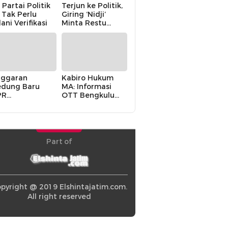
 Partai Politik
Terjun ke Politik,
i Tak Perlu
Giring ‘Nidji’
lani Verifikasi
Minta Restu
Keluarga
ggaran
Kabiro Hukum
dung Baru
MA: Informasi
PR
OTT Bengkulu
khawatirkan
Berasal dari
ir karena
Internal MA
olitik Balas
di” Pemerintah
Part of
pyright @ 2019 Elshintajatim.com.
All right reserved