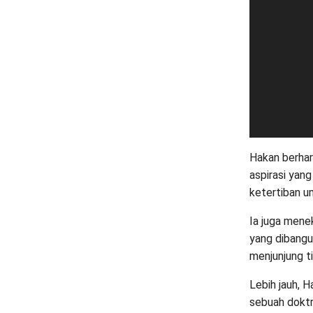
Hakan berhar
aspirasi yan
ketertiban 
Ia juga mene
yang dibangu
menjunjung tin
Lebih jauh, 
sebuah doktr