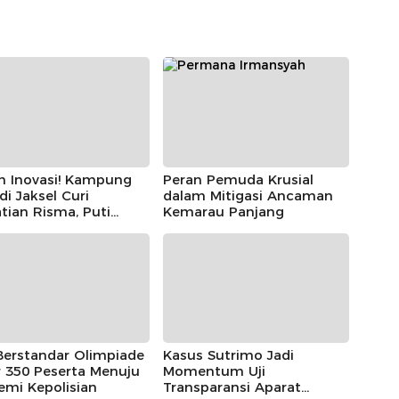
h Inovasi! Kampung
Peran Pemuda Krusial
 di Jaksel Curi
dalam Mitigasi Ancaman
tian Risma, Puti
Kemarau Panjang
r, hingga Bintang
ayoga
Berstandar Olimpiade
Kasus Sutrimo Jadi
 350 Peserta Menuju
Momentum Uji
emi Kepolisian
Transparansi Aparat