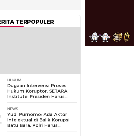
ERITA TERPOPULER
HUKUM
1
Dugaan Intervensi Proses
Hukum Koruptor, SETARA
Institute: Presiden Harus
Pastikan TNI Tak
Disalahgunakan
NEWS
2
Yudi Purnomo: Ada Aktor
Intelektual di Balik Korupsi
Batu Bara, Polri Harus
Bongkar