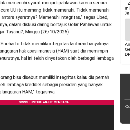
dak memenuhi syarat menjadi pahlawan karena secara
12
In
secara UU itu memang tidak memenuhi. Tidak memenuhi
Ja
di antara syaratnya? Memenuhi integritas,” tegas Ubed,
nya, dalam diskusi daring bertajuk Gelar Pahlawan untuk
jar Tayang?, Minggu (26/10/2025).
 Soeharto tidak memiliki integritas lantaran banyaknya
An
Ge
langgaran hak asasi manusia (HAM) saat dia memimpin
D
nurutnya, hal ini telah dinyatakan oleh berbagai lembaga
Di
Ca
“P
Bu
rang bisa disebut memiliki integritas kalau dia pernah
leh lembaga kredibel sebagai presiden yang banyak
elanggaran HAM,” tegasnya.
Co