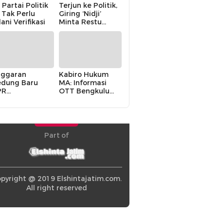
 Partai Politik
Terjun ke Politik,
i Tak Perlu
Giring ‘Nidji’
lani Verifikasi
Minta Restu
Keluarga
ggaran
Kabiro Hukum
dung Baru
MA: Informasi
PR
OTT Bengkulu
khawatirkan
Berasal dari
ir karena
Internal MA
olitik Balas
di” Pemerintah
Part of
pyright @ 2019 Elshintajatim.com.
All right reserved