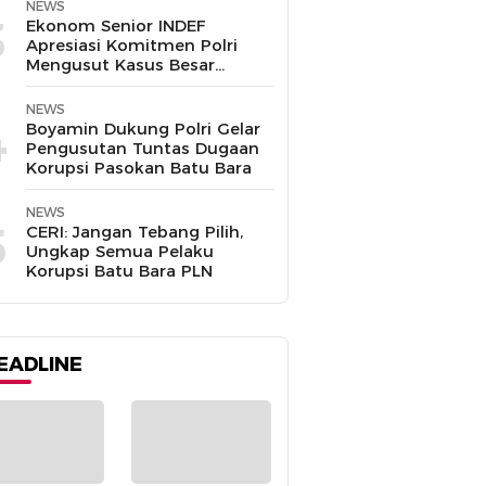
Disalahgunakan
NEWS
3
Ekonom Senior INDEF
Apresiasi Komitmen Polri
Mengusut Kasus Besar
hingga Tuntas
NEWS
4
Boyamin Dukung Polri Gelar
Pengusutan Tuntas Dugaan
Korupsi Pasokan Batu Bara
NEWS
5
CERI: Jangan Tebang Pilih,
Ungkap Semua Pelaku
Korupsi Batu Bara PLN
EADLINE