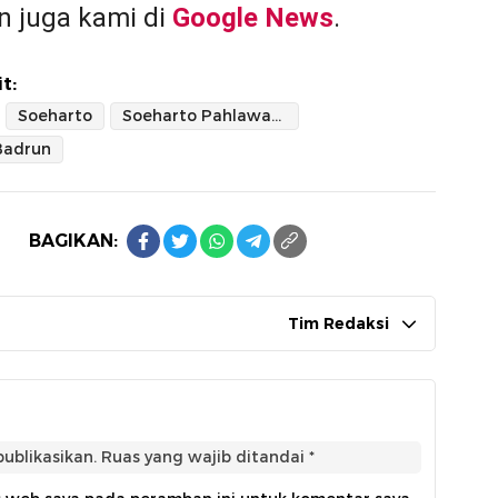
 juga kami di
Google News
.
t:
Soeharto
Soeharto Pahlawan Nasional
Badrun
BAGIKAN:
Tim Redaksi
ublikasikan.
Ruas yang wajib ditandai
*