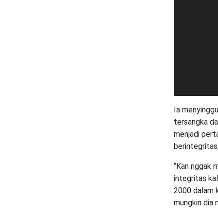
Ia menyinggu
tersangka da
menjadi pert
berintegritas
“Kan nggak m
integritas k
2000 dalam ka
mungkin dia 