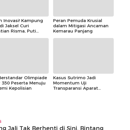
h Inovasi! Kampung
Peran Pemuda Krusial
 di Jaksel Curi
dalam Mitigasi Ancaman
tian Risma, Puti
Kemarau Panjang
r, hingga Bintang
ayoga
Berstandar Olimpiade
Kasus Sutrimo Jadi
 350 Peserta Menuju
Momentum Uji
emi Kepolisian
Transparansi Aparat
Penegak Hukum
S
g Jali Tak Berhenti di Sini, Bintang