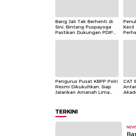
Bang Jali Tak Berhenti di
Penu
Sini, Bintang Puspayoga
Kecil
Pastikan Dukungan PDIP
Perha
Berlanjut
Guntu
Pusp
Pengurus Pusat KBPP Polri
CAT 
Resmi Dikukuhkan, Siap
Antar
Jalankan Amanah Lima
Akad
Tahun
TERKINI
NEW
Ban