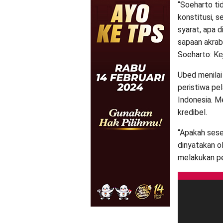
“Soeharto ti
konstitusi, 
syarat, apa 
sapaan akrab
Soeharto: Ke
Ubed menilai
peristiwa pe
Indonesia. Me
kredibel.
“Apakah seseo
dinyatakan o
melakukan p