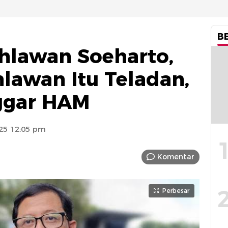
B
ahlawan Soeharto,
hlawan Itu Teladan,
ggar HAM
25 12:05 pm
Komentar
Perbesar