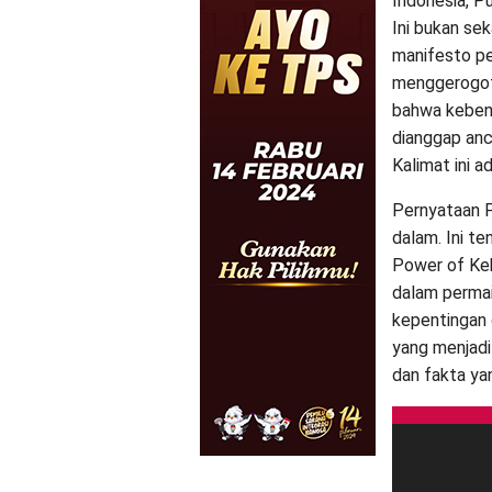
Indonesia, P
Ini bukan se
manifesto pe
menggerogoti
bahwa kebenar
dianggap anca
Kalimat ini a
Pernyataan P
dalam. Ini t
Power of Keb
dalam perma
kepentingan 
yang menjadi
dan fakta ya