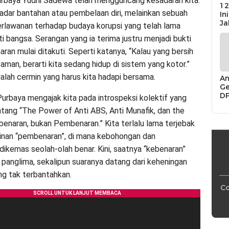
urbaya Yudhi Sadewa telah mengguncang kesadaran kita.
12
kadar bantahan atau pembelaan diri, melainkan sebuah
In
Ja
rlawanan terhadap budaya korupsi yang telah lama
 bangsa. Serangan yang ia terima justru menjadi bukti
an mulai ditakuti. Seperti katanya, “Kalau yang bersih
man, berarti kita sedang hidup di sistem yang kotor.”
dalah cermin yang harus kita hadapi bersama.
An
Ge
D
urbaya mengajak kita pada introspeksi kolektif yang
Di
entang “The Power of Anti ABS, Anti Munafik, dan the
Ca
“P
enaran, bukan Pembenaran.” Kita terlalu lama terjebak
Bu
inan “pembenaran”, di mana kebohongan dan
dikemas seolah-olah benar. Kini, saatnya “kebenaran”
 panglima, sekalipun suaranya datang dari keheningan
ng tak terbantahkan.
Co