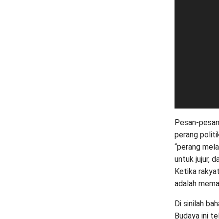
Pesan-pesann
perang polit
“perang mela
untuk jujur,
Ketika rakya
adalah memas
Di sinilah b
Budaya ini t