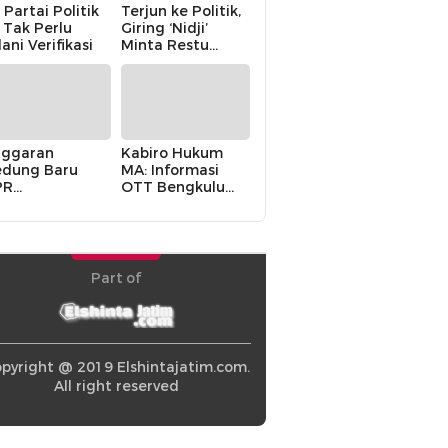
 Partai Politik
Terjun ke Politik,
i Tak Perlu
Giring ‘Nidji’
lani Verifikasi
Minta Restu
Keluarga
ggaran
Kabiro Hukum
dung Baru
MA: Informasi
PR
OTT Bengkulu
khawatirkan
Berasal dari
ir karena
Internal MA
olitik Balas
di” Pemerintah
Part of
pyright @ 2019 Elshintajatim.com.
All right reserved