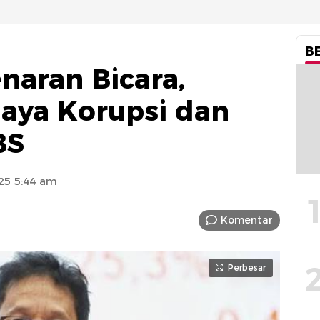
B
naran Bicara,
aya Korupsi dan
BS
25 5:44 am
Komentar
Perbesar