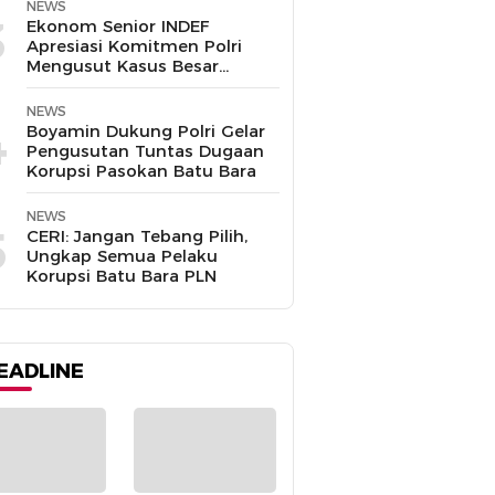
Disalahgunakan
NEWS
3
Ekonom Senior INDEF
Apresiasi Komitmen Polri
Mengusut Kasus Besar
hingga Tuntas
NEWS
4
Boyamin Dukung Polri Gelar
Pengusutan Tuntas Dugaan
Korupsi Pasokan Batu Bara
NEWS
5
CERI: Jangan Tebang Pilih,
Ungkap Semua Pelaku
Korupsi Batu Bara PLN
EADLINE