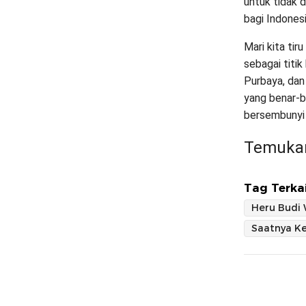
untuk tidak 
bagi Indonesi
Mari kita tir
sebagai titi
Purbaya, dan
yang benar-b
bersembunyi 
Temukan
Tag Terkai
Heru Budi