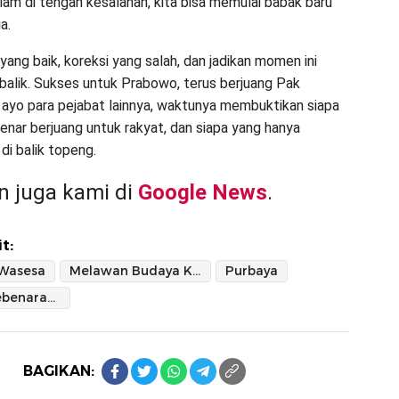
diam di tengah kesalahan, kita bisa memulai babak baru
a.
u yang baik, koreksi yang salah, dan jadikan momen ini
k balik. Sukses untuk Prabowo, terus berjuang Pak
 ayo para pejabat lainnya, waktunya membuktikan siapa
enar berjuang untuk rakyat, dan siapa yang hanya
di balik topeng.
 juga kami di
Google News
.
t:
 Wasesa
Melawan Budaya Korupsi dan Mentalitas ABS
Purbaya
Saatnya Kebenaran Bicara
BAGIKAN: