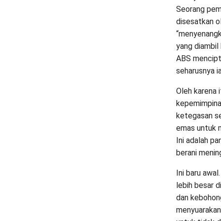
Seorang pem
disesatkan o
“menyenangka
yang diambil 
ABS mencipta
seharusnya i
Oleh karena 
kepemimpinan
ketegasan se
emas untuk m
Ini adalah p
berani menin
Ini baru awal
lebih besar d
dan kebohon
menyuarakan 