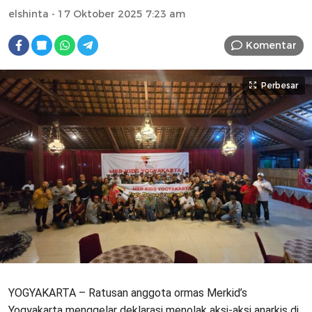
elshinta
- 17 Oktober 2025 7:23 am
Komentar
Perbesar
YOGYAKARTA – Ratusan anggota ormas Merkid’s
Yogyakarta menggelar deklarasi menolak aksi-aksi anarkis di