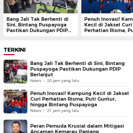
Bang Jali Tak Berhenti di
Penuh Inovasi! Ka
Sini, Bintang Puspayoga
Kecil di Jaksel Curi
Pastikan Dukungan PDIP
Perhatian Risma, Pu
Berlanjut
Guntur, hingga Bin
Puspayoga
TERKINI
Bang Jali Tak Berhenti di Sini, Bintang
Puspayoga Pastikan Dukungan PDIP
Berlanjut
News
20 jam yang lalu
Penuh Inovasi! Kampung Kecil di Jaksel
Curi Perhatian Risma, Puti Guntur,
hingga Bintang Puspayoga
News
21 jam yang lalu
Peran Pemuda Krusial dalam Mitigasi
Ancaman Kemarau Panjang