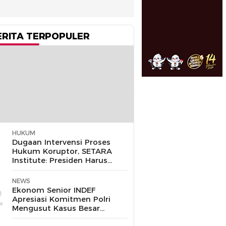
ERITA TERPOPULER
HUKUM
1
Dugaan Intervensi Proses
Hukum Koruptor, SETARA
Institute: Presiden Harus
Pastikan TNI Tak
Disalahgunakan
NEWS
2
Ekonom Senior INDEF
Apresiasi Komitmen Polri
Mengusut Kasus Besar
hingga Tuntas