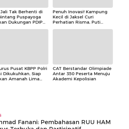
Jali Tak Berhenti di
Penuh Inovasi! Kampung
 Bintang Puspayoga
Kecil di Jaksel Curi
ikan Dukungan PDIP
Perhatian Risma, Puti
njut
Guntur, hingga Bintang
Puspayoga
rus Pusat KBPP Polri
CAT Berstandar Olimpiade
i Dikukuhkan, Siap
Antar 350 Peserta Menuju
nkan Amanah Lima
Akademi Kepolisian
n
S
hmad Fanani: Pembahasan RUU HAM