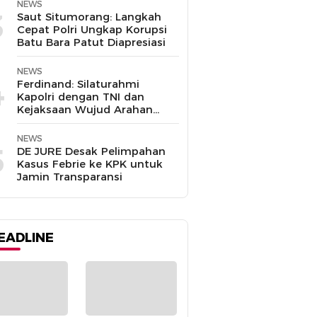
NEWS
3
Saut Situmorang: Langkah
Cepat Polri Ungkap Korupsi
Batu Bara Patut Diapresiasi
NEWS
4
Ferdinand: Silaturahmi
Kapolri dengan TNI dan
Kejaksaan Wujud Arahan
Presiden Prabowo
NEWS
5
DE JURE Desak Pelimpahan
Kasus Febrie ke KPK untuk
Jamin Transparansi
EADLINE