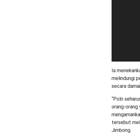
Ia menekanka
melindungi p
secara damai
“Polri sehar
orang-orang 
mengamankan
tersebut mel
Jimbong.