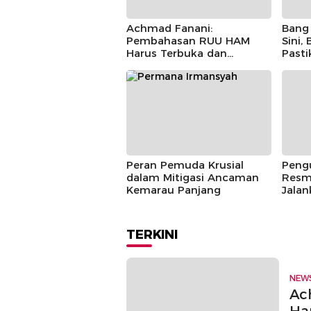
Achmad Fanani:
Bang 
Pembahasan RUU HAM
Sini,
Harus Terbuka dan
Past
Partisipatif
Berla
Peran Pemuda Krusial
Pengu
dalam Mitigasi Ancaman
Resm
Kemarau Panjang
Jala
Tahu
TERKINI
NEW
Ac