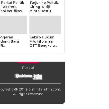
 Partai Politik
Terjun ke Politik,
i Tak Perlu
Giring ‘Nidji’
lani Verifikasi
Minta Restu
Keluarga
ggaran
Kabiro Hukum
dung Baru
MA: Informasi
PR
OTT Bengkulu
khawatirkan
Berasal dari
ir karena
Internal MA
olitik Balas
di” Pemerintah
Part of
pyright @ 2019 Elshintajatim.com.
All right reserved