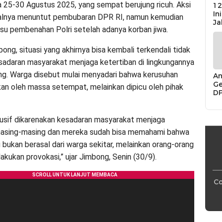
a 25-30 Agustus 2025, yang sempat berujung ricuh. Aksi
12
In
alnya menuntut pembubaran DPR RI, namun kemudian
Ja
isu pembenahan Polri setelah adanya korban jiwa.
ng, situasi yang akhirnya bisa kembali terkendali tidak
esadaran masyarakat menjaga ketertiban di lingkungannya
g. Warga disebut mulai menyadari bahwa kerusuhan
An
Ge
kan oleh massa setempat, melainkan dipicu oleh pihak
D
Di
Ca
“P
dusif dikarenakan kesadaran masyarakat menjaga
Bu
masing-masing dan mereka sudah bisa memahami bahwa
 bukan berasal dari warga sekitar, melainkan orang-orang
akukan provokasi,” ujar Jimbong, Senin (30/9).
Co