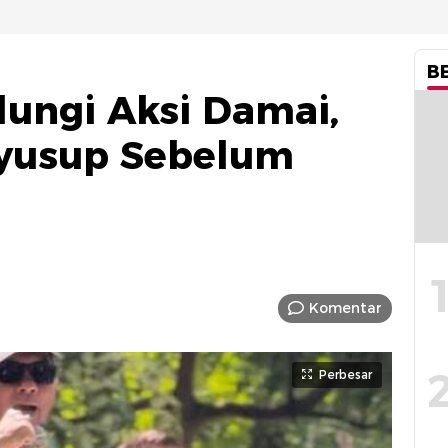
B
ungi Aksi Damai,
yusup Sebelum
Komentar
Perbesar