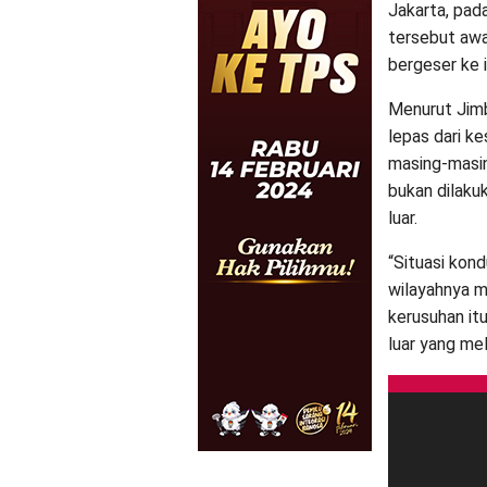
Jakarta, pad
tersebut aw
bergeser ke 
Menurut Jimbo
lepas dari k
masing-masin
bukan dilaku
luar.
“Situasi kon
wilayahnya 
kerusuhan itu
luar yang mel