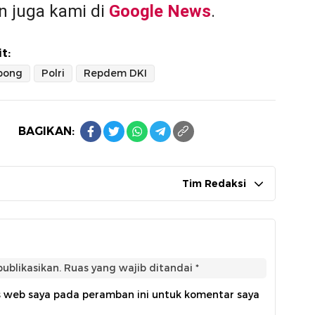
 juga kami di
Google News
.
t:
bong
Polri
Repdem DKI
BAGIKAN:
Tim Redaksi
ublikasikan.
Ruas yang wajib ditandai
*
s web saya pada peramban ini untuk komentar saya