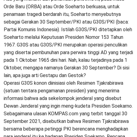
Orde Baru (ORBA) atau Orde Soeharto berkuasa, untuk
penamaan tragedi berdarah itu, Soeharto menyebutnya
sebagai Gerakan 30 September/PKI atau G30S/PKI (baca:
Partai Komunis Indonesia). Istilah G30S/PKI ditetapkan oleh
Soeharto melalui Keputusan Presiden Nomor 153 Tahun
1967. G30S atau G30S/PKI merupakan operasi penculikan
yang disertai pembunuhan para perwira tinggi AD yang terjadi
pada 1 Oktober 1965 dini hari. Nah, kalau terjadinya pada 1
Oktober, mengapa namanya Gerakan 30 September? Di sisi
lain, apa juga arti Gestapu dan Gestok?
Operasi G30S konon diinisiasi oleh Resimen Tjakrabirawa
(satuan tentara pengamanan presiden) yang menerima
informasi bahwa ada sekelompok jenderal yang disebut
Dewan Jenderal yang ingin meng-kudeta Presiden Soekarno.
Sebagaimana ulasan KOMPAS.com yang terbit tanggal 30
September 2021, disebutkan bahwa Resimen Tjakrabirawa
bersama beberapa petinggi PKI berencana menghadapkan
para jenderal itu ke hadapan Presiden Soekarno. Rencana