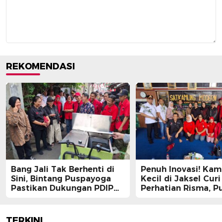
REKOMENDASI
Bang Jali Tak Berhenti di
Penuh Inovasi! Ka
Sini, Bintang Puspayoga
Kecil di Jaksel Curi
Pastikan Dukungan PDIP
Perhatian Risma, Pu
Berlanjut
Guntur, hingga Bin
Puspayoga
TERKINI