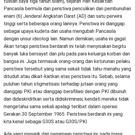
tulisan saya tiga tahun silam), sejarah Hari Kesaktian
Pancasila bermula dari peristiwa penculikan dan pembunuhan
enam (6) Jenderal Angkatan Darat (AD) dan satu perwira
tinggi serta beberapa orang lainnya. Peristiwa ini dianggap
sebagai upaya kudeta dan usaha mengubah Pancasila
dengan unsur ideologi lain. Namun demikian, usaha ini gagal.
Akan tetapi peristiwa berdarah ini telah menyisakan begitu
banyak luka bersayat dan pilu pada para keluarga korban dan
bangsa ini. Juga termasuk orang-orang dan keturunan pelaku
peristiwa tersebut yang sama sekali tidak tahu-menahu yang
dituduh atau dikait-kaitkan atas peristiwa itu. Sebab, selama
puluhan tahun stigmatisasi terhadap jutaan orang yang
dianggap PKI atau dianggap berafiliasi dengan PKI dibunuh
dan dideskriditkan serta didiskriminasi, kendati mereka tidak
mengetahui sama sekali apalagi terlibat dalam operasi
Gerakan 30 September 1965. Peristiwa berdarah ini yang
kita kenal sebagai G30S atau G30S/PKI.
Ada yang menarik dari penamaan peristiwa ini, pada masa