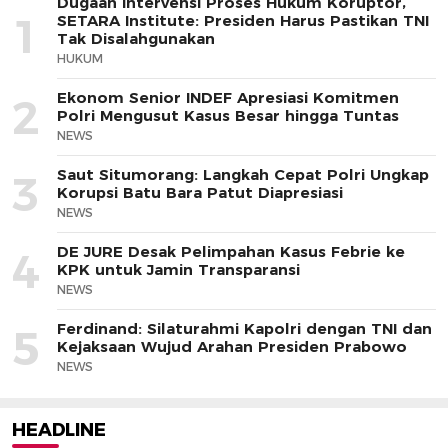
Dugaan Intervensi Proses Hukum Koruptor,
1
SETARA Institute: Presiden Harus Pastikan TNI
Tak Disalahgunakan
HUKUM
Ekonom Senior INDEF Apresiasi Komitmen
2
Polri Mengusut Kasus Besar hingga Tuntas
NEWS
Saut Situmorang: Langkah Cepat Polri Ungkap
3
Korupsi Batu Bara Patut Diapresiasi
NEWS
DE JURE Desak Pelimpahan Kasus Febrie ke
4
KPK untuk Jamin Transparansi
NEWS
Ferdinand: Silaturahmi Kapolri dengan TNI dan
5
Kejaksaan Wujud Arahan Presiden Prabowo
NEWS
HEADLINE