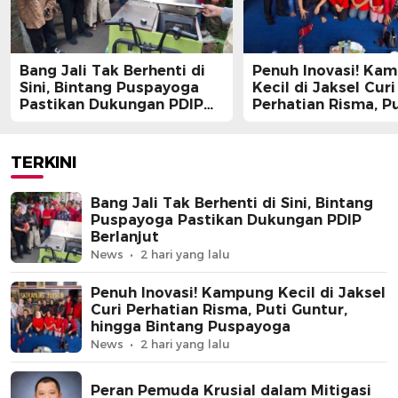
Bang Jali Tak Berhenti di
Penuh Inovasi! Ka
Sini, Bintang Puspayoga
Kecil di Jaksel Curi
Pastikan Dukungan PDIP
Perhatian Risma, Pu
Berlanjut
Guntur, hingga Bin
Puspayoga
TERKINI
Bang Jali Tak Berhenti di Sini, Bintang
Puspayoga Pastikan Dukungan PDIP
Berlanjut
News
2 hari yang lalu
Penuh Inovasi! Kampung Kecil di Jaksel
Curi Perhatian Risma, Puti Guntur,
hingga Bintang Puspayoga
News
2 hari yang lalu
Peran Pemuda Krusial dalam Mitigasi