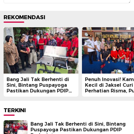
REKOMENDASI
Bang Jali Tak Berhenti di
Penuh Inovasi! Ka
Sini, Bintang Puspayoga
Kecil di Jaksel Curi
Pastikan Dukungan PDIP
Perhatian Risma, Pu
Berlanjut
Guntur, hingga Bin
Puspayoga
TERKINI
Bang Jali Tak Berhenti di Sini, Bintang
Puspayoga Pastikan Dukungan PDIP