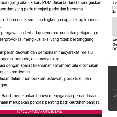
resmi yang dikeluarkan, PDM Jakarta Barat menegaskan
12
In
 penting yang perlu menjadi perhatian bersama:
Ja
etertiban dan keamanan lingkungan agar tetap kondusif
.
 pengawasan terhadap generasi muda dan pelajar agar
terprovokasi mengikuti aksi yang tidak bertanggung
An
Ge
D
an peran dakwah dan pembinaan masyarakat melalui
Di
Ca
h agama, pemuda, dan masyarakat.
“P
nasi dengan aparat keamanan setempat bila ditemukan
Bu
gguan kamtibmas.
eladan dalam memperkuat ukhuwah, persatuan, dan
gsa.
 Barat menekankan bahwa menjaga nilai persaudaraan
Co
aan merupakan pondasi penting bagi keutuhan bangsa.