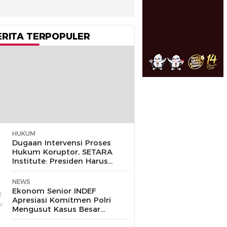
ERITA TERPOPULER
HUKUM
1
Dugaan Intervensi Proses
Hukum Koruptor, SETARA
Institute: Presiden Harus
Pastikan TNI Tak
Disalahgunakan
NEWS
2
Ekonom Senior INDEF
Apresiasi Komitmen Polri
Mengusut Kasus Besar
hingga Tuntas