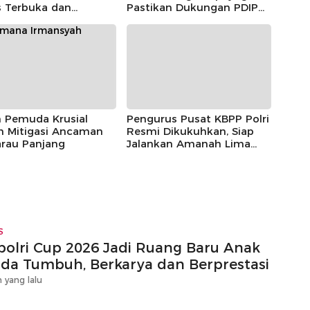
s Terbuka dan
Pastikan Dukungan PDIP
sipatif
Berlanjut
n Pemuda Krusial
Pengurus Pusat KBPP Polri
m Mitigasi Ancaman
Resmi Dikukuhkan, Siap
rau Panjang
Jalankan Amanah Lima
Tahun
S
polri Cup 2026 Jadi Ruang Baru Anak
da Tumbuh, Berkarya dan Berprestasi
 yang lalu