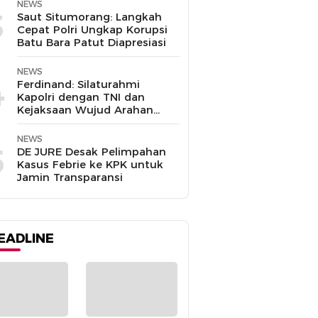
NEWS
3
Saut Situmorang: Langkah
Cepat Polri Ungkap Korupsi
Batu Bara Patut Diapresiasi
NEWS
4
Ferdinand: Silaturahmi
Kapolri dengan TNI dan
Kejaksaan Wujud Arahan
Presiden Prabowo
NEWS
5
DE JURE Desak Pelimpahan
Kasus Febrie ke KPK untuk
Jamin Transparansi
EADLINE