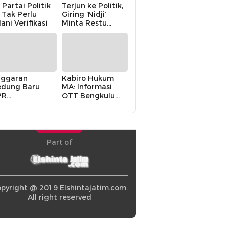
 Partai Politik
Terjun ke Politik,
i Tak Perlu
Giring ‘Nidji’
lani Verifikasi
Minta Restu
Keluarga
ggaran
Kabiro Hukum
dung Baru
MA: Informasi
PR
OTT Bengkulu
khawatirkan
Berasal dari
ir karena
Internal MA
olitik Balas
di” Pemerintah
Part of
pyright @ 2019 Elshintajatim.com.
All right reserved