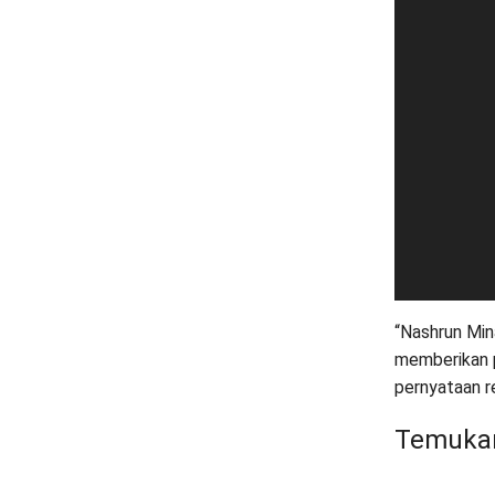
“Nashrun Min
memberikan 
pernyataan r
Temukan