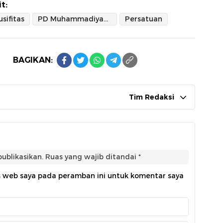
t:
sifitas
PD Muhammadiyah Jakbar
Persatuan
BAGIKAN:
Tim Redaksi
ublikasikan.
Ruas yang wajib ditandai
*
s web saya pada peramban ini untuk komentar saya