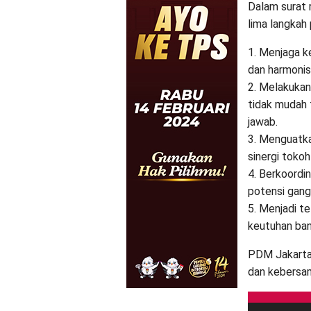
Dalam surat 
lima langkah
1. Menjaga k
dan harmonis
2. Melakukan
tidak mudah 
jawab.
3. Menguatk
sinergi toko
4. Berkoordi
potensi gan
5. Menjadi t
keutuhan ban
PDM Jakarta
dan kebersam