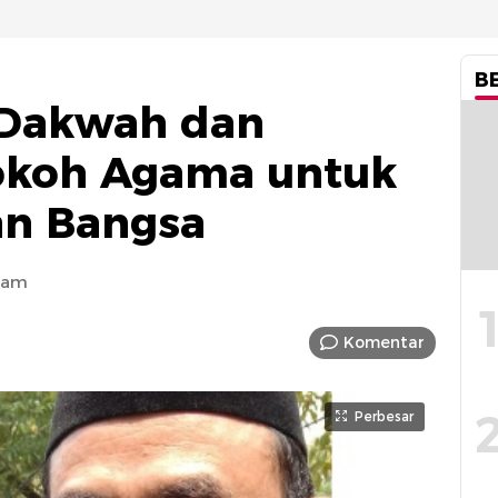
B
 Dakwah dan
Tokoh Agama untuk
an Bangsa
 am
Komentar
Perbesar