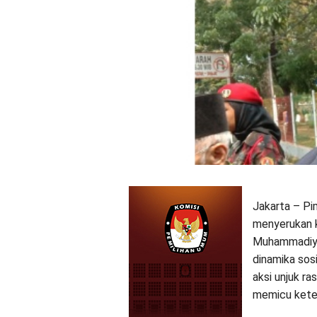
Jakarta – P
menyerukan k
Muhammadiya
dinamika sos
aksi unjuk ra
memicu kete