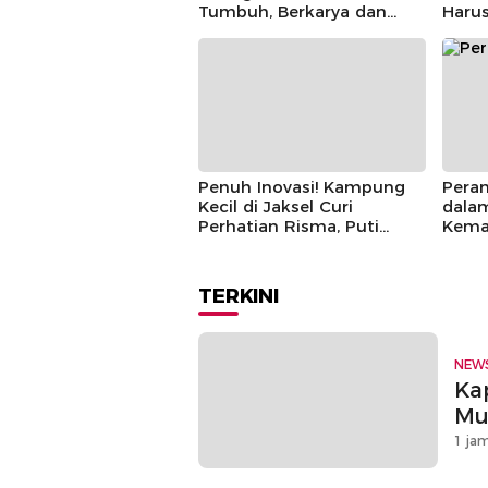
Tumbuh, Berkarya dan
Haru
Berprestasi
Parti
Penuh Inovasi! Kampung
Pera
Kecil di Jaksel Curi
dala
Perhatian Risma, Puti
Kema
Guntur, hingga Bintang
Puspayoga
TERKINI
NEW
Ka
Mu
1 jam