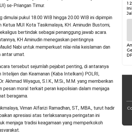
12
UI) se-Priangan Timur.
In
Ja
g dimulai pukul 18.00 WIB hingga 20.00 WIB ini dipimpin
h Ketua MUI Kota Tasikmalaya, KH. Aminudin Bustomi,
sekaligus bertindak sebagai penanggung jawab acara.
tannya, KH Aminudin menegaskan pentingnya
An
lid Nabi untuk memperkuat nilai-nilai keislaman dan
Ge
 antar umat.
D
Di
Ca
acara tersebut sejumlah pejabat penting, di antaranya
“P
 Intelijen dan Keamanan (Kaba Intelkam) POLRI,
Bu
Dr. Akhmad Wiyagus, S.I.K., M.Si., M.M. yang memberikan
 pesan moral terkait peran kepolisian dalam menjaga
mat beragama.
kmalaya, Viman Alfarizi Ramadhan, ST., MBA., turut hadir
Co
ikan apresiasi atas terlaksananya peringatan ini
tuk menjaga tradisi keagamaan yang memperkokoh
syarakat.