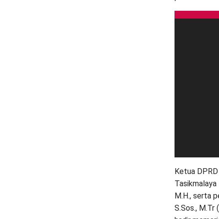
Ketua DPRD K
Tasikmalaya 
M.H., serta p
S.Sos., M.Tr 