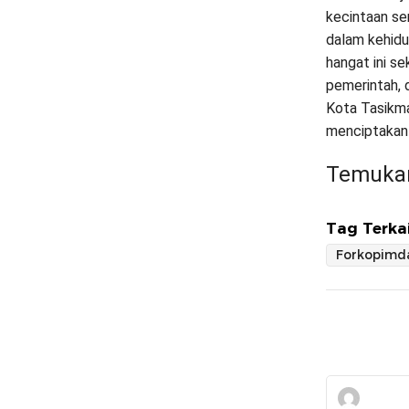
kecintaan se
dalam kehidu
hangat ini se
pemerintah, 
Kota Tasikma
menciptakan
Temukan
Tag Terkai
Forkopimd