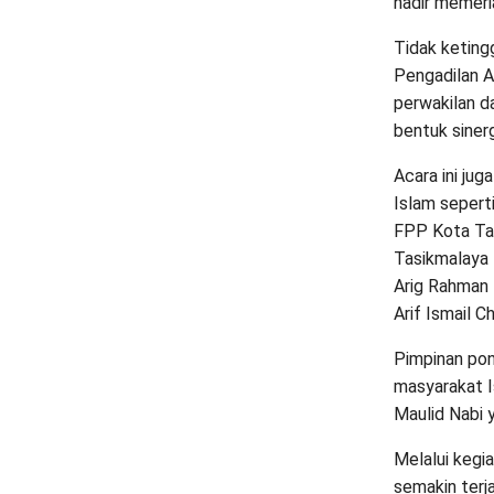
hadir memeri
Tidak keting
Pengadilan A
perwakilan d
bentuk siner
Acara ini jug
Islam sepert
FPP Kota Ta
Tasikmalaya 
Arig Rahman 
Arif Ismail C
Pimpinan pon
masyarakat I
Maulid Nabi y
Melalui kegia
semakin terj