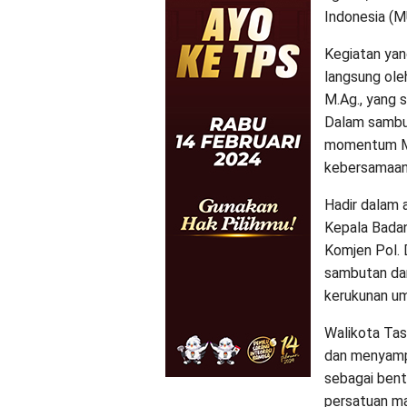
Indonesia (M
Kegiatan yan
langsung ole
M.Ag., yang 
Dalam sambu
momentum Mau
kebersamaan
Hadir dalam 
Kepala Badan
Komjen Pol. 
sambutan dan
kerukunan u
Walikota Tasi
dan menyampa
sebagai ben
persatuan ma