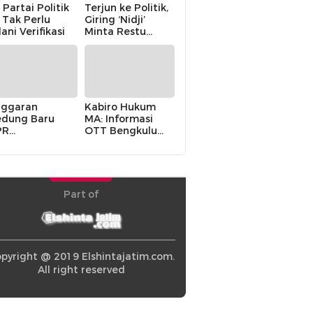
 Partai Politik
Terjun ke Politik,
i Tak Perlu
Giring ‘Nidji’
lani Verifikasi
Minta Restu
Keluarga
ggaran
Kabiro Hukum
dung Baru
MA: Informasi
PR
OTT Bengkulu
khawatirkan
Berasal dari
ir karena
Internal MA
olitik Balas
di” Pemerintah
Part of
pyright @ 2019 Elshintajatim.com.
All right reserved