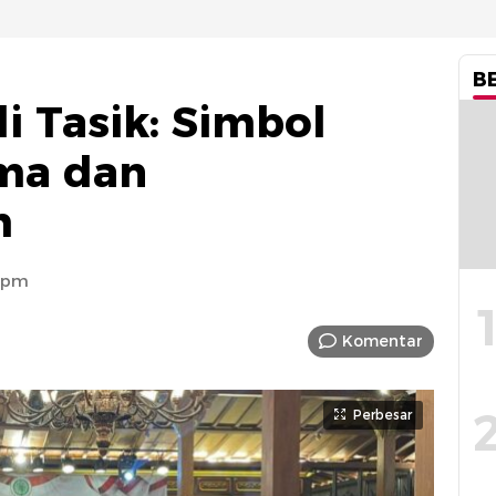
B
i Tasik: Simbol
ma dan
m
7 pm
Komentar
Perbesar