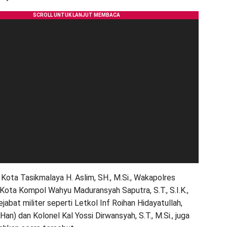
ota Tasikmalaya H. Aslim, SH., M.Si., Wakapolres
Kota Kompol Wahyu Maduransyah Saputra, S.T., S.I.K.,
ejabat militer seperti Letkol Inf Roihan Hidayatullah,
(Han) dan Kolonel Kal Yossi Dirwansyah, S.T., M.Si., juga