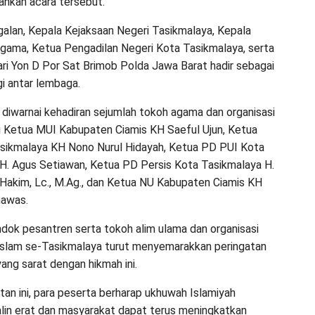
ahkan acara tersebut.
galan, Kepala Kejaksaan Negeri Tasikmalaya, Kepala
gama, Ketua Pengadilan Negeri Kota Tasikmalaya, serta
ari Yon D Por Sat Brimob Polda Jawa Barat hadir sebagai
gi antar lembaga.
a diwarnai kehadiran sejumlah tokoh agama dan organisasi
i Ketua MUI Kabupaten Ciamis KH Saeful Ujun, Ketua
sikmalaya KH Nono Nurul Hidayah, Ketua PD PUI Kota
H. Agus Setiawan, Ketua PD Persis Kota Tasikmalaya H.
Hakim, Lc., M.Ag., dan Ketua NU Kabupaten Ciamis KH
hawas.
dok pesantren serta tokoh alim ulama dan organisasi
slam se-Tasikmalaya turut menyemarakkan peringatan
ang sarat dengan hikmah ini.
tan ini, para peserta berharap ukhuwah Islamiyah
alin erat dan masyarakat dapat terus meningkatkan