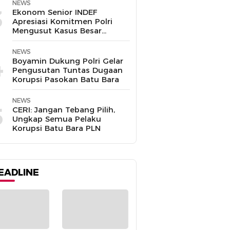
Disalahgunakan
NEWS
3
Ekonom Senior INDEF
Apresiasi Komitmen Polri
Mengusut Kasus Besar
hingga Tuntas
NEWS
4
Boyamin Dukung Polri Gelar
Pengusutan Tuntas Dugaan
Korupsi Pasokan Batu Bara
NEWS
5
CERI: Jangan Tebang Pilih,
Ungkap Semua Pelaku
Korupsi Batu Bara PLN
EADLINE